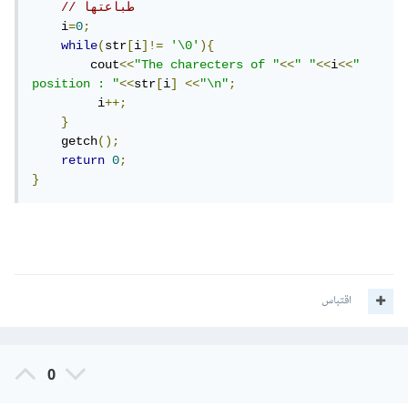
// طباعتها
    i
=
0
;
while
(
str
[
i
]!=
'\0'
){
        cout
<<
"The charecters of "
<<
" "
<<
i
<<
" 
position : "
<<
str
[
i
]
<<
"\n"
;
         i
++;
}
    getch
();
return
0
;
}
اقتباس
0