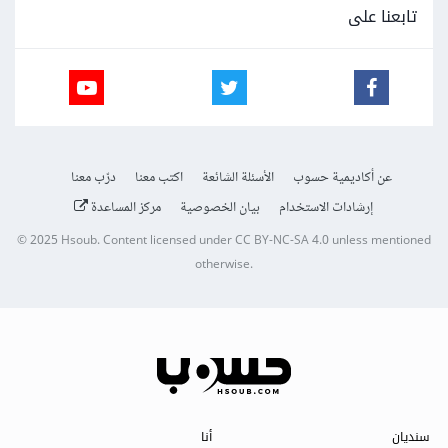
تابعنا على
عن أكاديمية حسوب
الأسئلة الشائعة
اكتب معنا
درّب معنا
إرشادات الاستخدام
بيان الخصوصية
مركز المساعدة
© 2025
Hsoub
.
Content licensed under
CC BY-NC-SA 4.0
unless mentioned
otherwise.