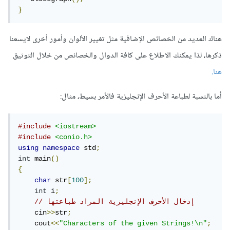
}
هناك العديد من الخصائص الإضافية مثل تغيير الألوان وأمور أخرى لايسعنا
ذكرها، لذا يمكنك الاطلاع على كافة الدوال والخصائص من خلال التوثيق
هنا.
أما بالنسبة لطباعة الأحرف الإنجليزية فالأمر بسيط، مثال:
#include
<iostream>
#include
<conio.h>
using
namespace
 std
;
int
 main
()
{
char
 str
[
100
];
int
 i
;
// إدخال الأحرف الإنجليزية المراد طباعتها
    cin
>>
str
;
    cout
<<
"Characters of the given Strings!\n"
;