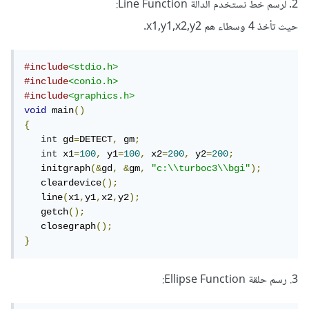
2. لرسم خط نستخدم الدالة Line Function:
حيث تأخذ 4 وسطاء هم x1,y1,x2,y2.
#include
<stdio.h>
#include
<conio.h>
#include
<graphics.h>
void
 main
()
{
int
 gd
=
DETECT
,
 gm
;
int
 x1
=
100
,
 y1
=
100
,
 x2
=
200
,
 y2
=
200
;
   initgraph
(&
gd
,
&
gm
,
"c:\\turboc3\\bgi"
);
   cleardevice
();
   line
(
x1
,
y1
,
x2
,
y2
);
   getch
();
   closegraph
();
}
3. رسم حلقة Ellipse Function: