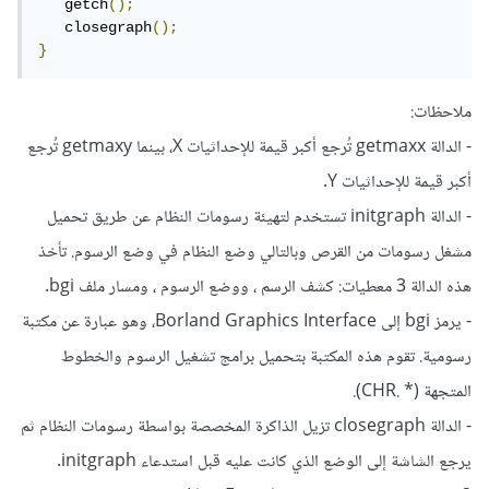
   getch
();
   closegraph
();
}
ملاحظات:
- الدالة getmaxx تُرجع أكبر قيمة للإحداثيات X، بينما getmaxy تُرجع
أكبر قيمة للإحداثيات Y.
- الدالة initgraph تستخدم لتهيئة رسومات النظام عن طريق تحميل
مشغل رسومات من القرص وبالتالي وضع النظام في وضع الرسوم. تأخذ
هذه الدالة 3 معطيات: كشف الرسم ، ووضع الرسوم ، ومسار ملف bgi.
- يرمز bgi إلى Borland Graphics Interface، وهو عبارة عن مكتبة
رسومية. تقوم هذه المكتبة بتحميل برامج تشغيل الرسوم والخطوط
المتجهة (* .CHR).
- الدالة closegraph تزيل الذاكرة المخصصة بواسطة رسومات النظام ثم
يرجع الشاشة إلى الوضع الذي كانت عليه قبل استدعاء initgraph.