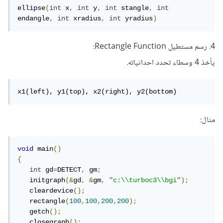
ellipse
(
int
 x
,
int
 y
,
int
 stangle
,
int
endangle
,
int
 xradius
,
int
 yradius
)
4. رسم مستطيل Rectangle Function:
يأخذ 4 وسطاء تحدد احداثياته.
x1(left), y1(top), x2(right), y2(bottom)
مثال:
void
 main
()
{
int
 gd
=
DETECT
,
 gm
;
   initgraph
(&
gd
,
&
gm
,
"c:\\turboc3\\bgi"
);
   cleardevice
();
   rectangle
(
100
,
100
,
200
,
200
);
   getch
();
   closegraph
();