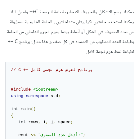
يمكنك رسم الاشكال والحروف الانجليزية بلغة البرمجة C++ ولعمل ذلك
يمكننا استخدم حلقتين تكراريتان متداخلتين , الحلقة الخارجية مسؤولة
عن عدد الصفوف في الشكل أو أنماط بينما يقوم الجزء الداخلي من الحلقة
بطباعة العدد المطلوب من الاعمده في كل صف و هذا مثال: برنامج C ++
لطباعة نمط هرم نجمة كامل
// C ++ برنامج لعرض هرم نجمى كامل
#include
<iostream>
using
namespace
 std
;
int
 main
()
{
int
 rows
,
 i
,
 j
,
 space
;
;
"أدخل عدد الصفوف:"
<<
   cout 