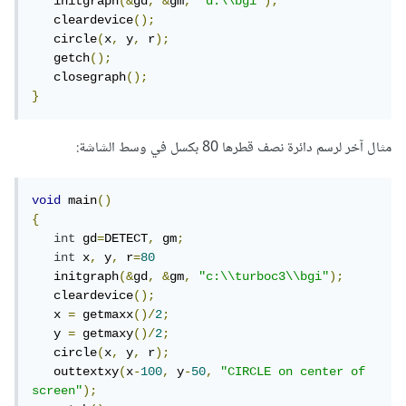
   initgraph
(&
gd
,
&
gm
,
"d:\\bgi"
);
   cleardevice
();
   circle
(
x
,
 y
,
 r
);
   getch
();
   closegraph
();
}
مثال آخر لرسم دائرة نصف قطرها 80 بكسل في وسط الشاشة:
void
 main
()
{
int
 gd
=
DETECT
,
 gm
;
int
 x
,
 y
,
 r
=
80
   initgraph
(&
gd
,
&
gm
,
"c:\\turboc3\\bgi"
);
   cleardevice
();
   x 
=
 getmaxx
()/
2
;
   y 
=
 getmaxy
()/
2
;
   circle
(
x
,
 y
,
 r
);
   outtextxy
(
x
-
100
,
 y
-
50
,
"CIRCLE on center of 
screen"
);