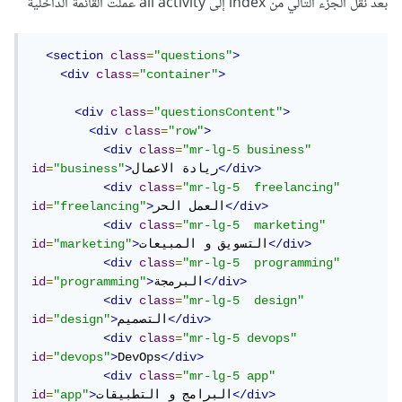
بعد نقل الجزء التالي من index إلى all activity عملت القائمة الداخلية
<section
class
=
"questions"
>
<div
class
=
"container"
>
<div
class
=
"questionsContent"
>
<div
class
=
"row"
>
<div
class
=
"mr-lg-5 business"
</div>
ريادة الاعمال
>
"business"
=
id
<div
class
=
"mr-lg-5  freelancing"
</div>
العمل الحر
>
"freelancing"
=
id
<div
class
=
"mr-lg-5  marketing"
</div>
التسويق و المبيعات
>
"marketing"
=
id
<div
class
=
"mr-lg-5  programming"
</div>
البرمجة
>
"programming"
=
id
<div
class
=
"mr-lg-5  design"
</div>
التصميم
>
"design"
=
id
<div
class
=
"mr-lg-5 devops"
id
=
"devops"
>
DevOps
</div>
<div
class
=
"mr-lg-5 app"
</div>
البرامج و التطبيقات
>
"app"
=
id