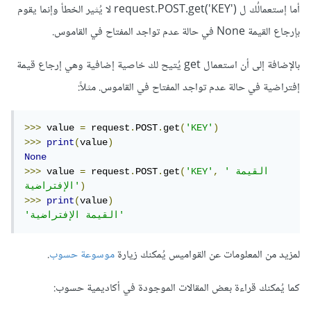
أما إستعمالُك ل request.POST.get('KEY') لا يُثير الخطأ وإنما يقوم
بإرجاع القيمة None في حالة عدم تواجد المفتاح في القاموس.
بالإضافة إلى أن استعمال get يُتيح لك خاصية إضافية وهي إرجاع قيمة
إفتراضية في حالة عدم تواجد المفتاح في القاموس. مثلاً:
>>>
 value 
=
 request
.
POST
.
get
(
'KEY'
)
>>>
print
(
value
)
None
'القيمة 
,
'KEY'
(
get
.
POST
.
 request
=
 value 
>>>
)
الإفتراضية'
>>>
print
(
value
)
'القيمة الإفتراضية'
لمزيد من المعلومات عن القواميس يُمكنك زيارة
موسوعة حسوب
.
كما يُمكنك قراءة بعض المقالات الموجودة في أكاديمية حسوب: