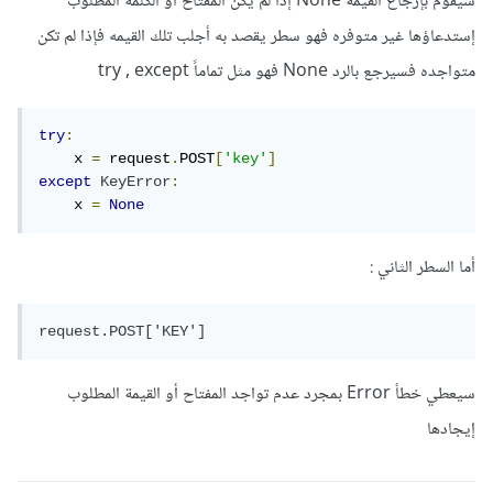
سيقوم بإرجاع القيمة None إذا لم يكن المفتاح أو الكلمة المطلوب
إستدعاؤها غير متوفره فهو سطر يقصد به أجلب تلك القيمه فإذا لم تكن
متواجده فسيرجع بالرد None فهو مثل تماماً try , except
try
:
    x 
=
 request
.
POST
[
'key'
]
except
KeyError
:
    x 
=
None
أما السطر الثاني :
request.POST['KEY']
سيعطي خطأ Error بمجرد عدم تواجد المفتاح أو القيمة المطلوب
إيجادها