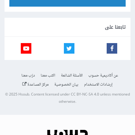
تابعنا على
عن أكاديمية حسوب
الأسئلة الشائعة
اكتب معنا
درّب معنا
إرشادات الاستخدام
بيان الخصوصية
مركز المساعدة
© 2025
Hsoub
.
Content licensed under
CC BY-NC-SA 4.0
unless mentioned
otherwise.