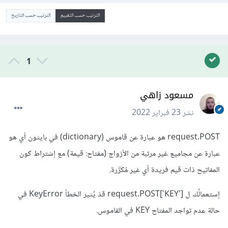
الترتيب حسب التقييم
الترتيب حسب التاريخ
1
مسعود زاهي
نشر
23 فبراير 2022
request.POST هو عبارة عن قاموس (dictionary) في بايثون أي هو
عبارة عن مجاميع غير مرتبة من الأزواج (مفتاح: قيمة) مع إشتراط كون
المفاتيح ذات قيم فريدة أي غير مُكَرَّرة.
إستعمالٌك ل request.POST['KEY'] قدْ يُثير الخطأ KeyError في
حالة عدم تواجد المفتاح KEY في القاموس.