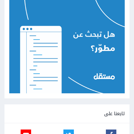
break
أما بالنسبة لنشر الصور فعليك البحث عن
API
خاص بالمنصة التي
تريد النشر فيها، فعلى سبيل المثال إن أردت النشر على فيسبوك
فعليك البحث عن Facebook
API
، حيث تختلف المتطلبات من
منصة إلى أخرى ولكن ستكون الفكرة واحدة بينهم، وستجد في
الغالب أن المنصة توفر مكتبة لكي تستخدمها وتسمح لك بالنشر (أو
القيام بأمور أخرى مختلفة) بسهولة.
تابعنا على