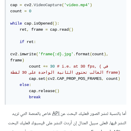
cap 
=
 cv2
.
VideoCapture
(
'video.mp4'
)
count 
=
0
while
 cap
.
isOpened
():
    ret
,
 frame 
=
 cap
.
read
()
if
 ret
:
cv2
.
imwrite
(
'frame{:d}.jpg'
.
format
(
count
),
frame
)
# i.e. at 30 fps, (في 
30
+=
        count 
الغالب تحتوي الثانية الواحدة على 30 لقطة frame)
        cap
.
set
(
cv2
.
CAP_PROP_POS_FRAMES
,
 count
)
else
:
        cap
.
release
()
break
أما بالنسبة لنشر الصور فعليك البحث عن
API
خاص بالمنصة التي تريد
النشر فيها، فعلى سبيل المثال إن أردت النشر على فيسبوك فعليك البحث