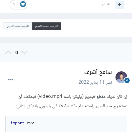
اقتباس
1
الترتيب حسب التقييم
الترتيب حسب التاريخ
0
سامح أشرف
نشر
11 يناير 2022
إن كان لديك مقطع فيديو (وليكن باسم video.mp4) فيمكنك أن
تستخرج منه الصور بإستخدام مكتبة cv2 في بايثون، بالشكل التالي:
import
 cv2
