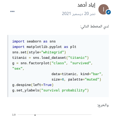
إياد أحمد
نشر
20 ديسمبر 2021
لدي المخطط التالي:
import
 seaborn 
as
import
 matplotlib
.
pyplot 
as
 plt

sns
.
set
(
style
=
"whitegrid"
)
titanic 
=
 sns
.
load_dataset
(
"titanic"
)
g 
=
 sns
.
factorplot
(
"class"
,
"survived"
,
"sex"
,
                   data
=
titanic
,
 kind
=
"bar"
,
                   size
=
6
,
 palette
=
"muted"
)
g
.
despine
(
left
=
True
)
g
.
set_ylabels
(
"survival probability"
)
والخرج: