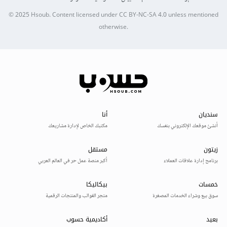
© 2025
Hsoub
.
Content licensed under
CC BY-NC-SA 4.0
unless mentioned
otherwise.