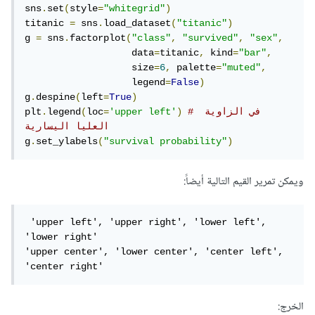
sns
.
set
(
style
=
"whitegrid"
)
titanic 
=
 sns
.
load_dataset
(
"titanic"
)
g 
=
 sns
.
factorplot
(
"class"
,
"survived"
,
"sex"
,
                   data
=
titanic
,
 kind
=
"bar"
,
                   size
=
6
,
 palette
=
"muted"
,
                   legend
=
False
)
g
.
despine
(
left
=
True
)
# في الزاوية 
)
'upper left'
=
loc
(
legend
.
plt
العليا اليسارية
g
.
set_ylabels
(
"survival probability"
)
ويمكن تمرير القيم التالية أيضاً:
 'upper left', 'upper right', 'lower left', 
'lower right' 

'upper center', 'lower center', 'center left', 
'center right' 
الخرج: