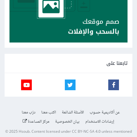
تابعنا على
عن أكاديمية حسوب
الأسئلة الشائعة
اكتب معنا
درّب معنا
إرشادات الاستخدام
بيان الخصوصية
مركز المساعدة
© 2025
Hsoub
.
Content licensed under
CC BY-NC-SA 4.0
unless mentioned