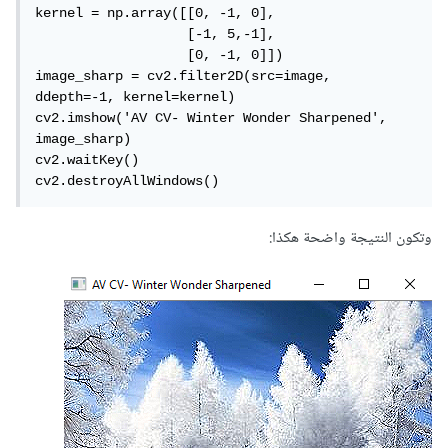
kernel = np.array([[0, -1, 0],

                   [-1, 5,-1],

                   [0, -1, 0]])

image_sharp = cv2.filter2D(src=image, 
ddepth=-1, kernel=kernel)

cv2.imshow('AV CV- Winter Wonder Sharpened', 
image_sharp)

cv2.waitKey()

cv2.destroyAllWindows()
وتكون النتيجة واضحة هكذا: