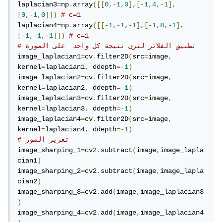
laplacian3
=
np
.
array
([[
0
,-
1
,
0
],[-
1
,
4
,-
1
],
[
0
,-
1
,
0
]])
# c=1
laplacian4
=
np
.
array
([[-
1
,-
1
,-
1
],[-
1
,
8
,-
1
],
[-
1
,-
1
,-
1
]])
# c=1
# تطبيق الفلاتر لنرى نتيجة كل واحد  على الصورة
image_laplacian1
=
cv
.
filter2D
(
src
=
image
,
kernel
=
laplacian1
,
 ddepth
=-
1
)
image_laplacian2
=
cv
.
filter2D
(
src
=
image
,
kernel
=
laplacian2
,
 ddepth
=-
1
)
image_laplacian3
=
cv
.
filter2D
(
src
=
image
,
kernel
=
laplacian3
,
 ddepth
=-
1
)
image_laplacian4
=
cv
.
filter2D
(
src
=
image
,
kernel
=
laplacian4
,
 ddepth
=-
1
)
# تعزيز الصور
image_sharping_1
=
cv2
.
subtract
(
image
,
image_lapla
cian1
)
image_sharping_2
=
cv2
.
subtract
(
image
,
image_lapla
cian2
)
image_sharping_3
=
cv2
.
add
(
image
,
image_laplacian3
)
image_sharping_4
=
cv2
.
add
(
image
,
image_laplacian4