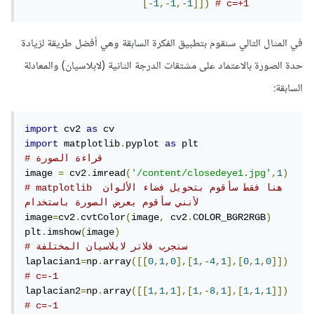
[-
1
,-
1
,-
1
]])
# c=+1
في المثال التالي سنقوم بتطبيق الفكرة السابقة وهي أفضل طريقة لزيادة
حدة الصورة بالاعتماد على مشتقات الدرجة الثانية (لابلاسيان) والمعادلة
السابقة:
import
 cv2 
as
import
 matplotlib
.
pyplot 
as
# قراءة الصورة
image 
=
 cv2
.
imread
(
'/content/closedeye1.jpg'
,
1
)
# matplotlib هنا فقط سأقوم بتحويل فضاء الألوان 
لأنني سأقوم بعرض الصورة باستخدام 
image
=
cv2
.
cvtColor
(
image
,
 cv2
.
COLOR_BGR2RGB
)
plt
.
imshow
(
image
)
# سنجرب فلاتر لابلاسيان المختلفة
laplacian1
=
np
.
array
([[
0
,
1
,
0
],[
1
,-
4
,
1
],[
0
,
1
,
0
]])
# c=-1
laplacian2
=
np
.
array
([[
1
,
1
,
1
],[
1
,-
8
,
1
],[
1
,
1
,
1
]])
# c=-1