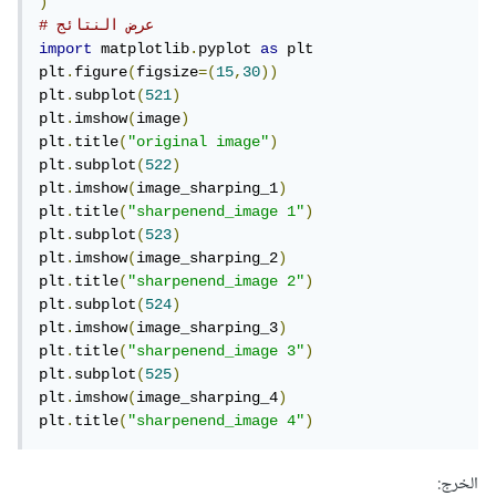
)
# عرض النتائج
import
 matplotlib
.
pyplot 
as
 plt

plt
.
figure
(
figsize
=(
15
,
30
))
plt
.
subplot
(
521
)
plt
.
imshow
(
image
)
plt
.
title
(
"original image"
)
plt
.
subplot
(
522
)
plt
.
imshow
(
image_sharping_1
)
plt
.
title
(
"sharpenend_image 1"
)
plt
.
subplot
(
523
)
plt
.
imshow
(
image_sharping_2
)
plt
.
title
(
"sharpenend_image 2"
)
plt
.
subplot
(
524
)
plt
.
imshow
(
image_sharping_3
)
plt
.
title
(
"sharpenend_image 3"
)
plt
.
subplot
(
525
)
plt
.
imshow
(
image_sharping_4
)
plt
.
title
(
"sharpenend_image 4"
)
الخرج: