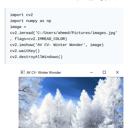
import cv2

import numpy as np

image = 
cv2.imread('C:/Users/ahmed/Pictures/images.jpg'
, flags=cv2.IMREAD_COLOR)

cv2.imshow('AV CV- Winter Wonder', image)

cv2.waitKey()

cv2.destroyAllWindows()