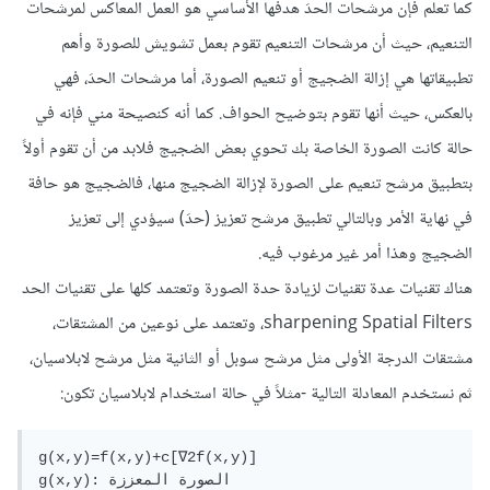
كما تعلم فإن مرشحات الحدَ هدفها الأساسي هو العمل المعاكس لمرشحات
التنعيم، حيث أن مرشحات التنعيم تقوم بعمل تشويش للصورة وأهم
تطبيقاتها هي إزالة الضجيج أو تنعيم الصورة، أما مرشحات الحدَ، فهي
بالعكس، حيث أنها تقوم بتوضيح الحواف. كما أنه كنصيحة مني فإنه في
حالة كانت الصورة الخاصة بك تحوي بعض الضجيج فلابد من أن تقوم أولاً
بتطبيق مرشح تنعيم على الصورة لإزالة الضجيج منها، فالضجيج هو حافة
في نهاية الأمر وبالتالي تطبيق مرشح تعزيز (حدَ) سيؤدي إلى تعزيز
الضجيج وهذا أمر غير مرغوب فيه.
هناك تقنيات عدة تقنيات لزيادة حدة الصورة وتعتمد كلها على تقنيات الحد
sharpening Spatial Filters، وتعتمد على نوعين من المشتقات،
مشتقات الدرجة الأولى مثل مرشح سوبل أو الثانية مثل مرشح لابلاسيان،
ثم نستخدم المعادلة التالية -مثلاً في حالة استخدام لابلاسيان تكون:
g(x,y)=f(x,y)+c[∇2f(x,y)]

g(x,y): الصورة المعززة
