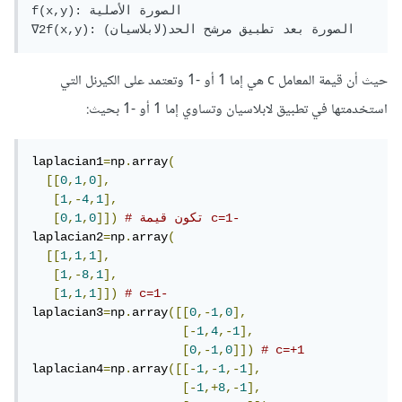
f(x,y): الصورة الأصلية

حيث أن قيمة المعامل c هي إما 1 أو -1 وتعتمد على الكيرنل التي
استخدمتها في تطبيق لابلاسيان وتساوي إما 1 أو -1 بحيث:
laplacian1
=
np
.
array
(
[[
0
,
1
,
0
],
[
1
,-
4
,
1
],
# تكون قيمة c=1-
]])
0
,
1
,
0
[
laplacian2
=
np
.
array
(
[[
1
,
1
,
1
],
[
1
,-
8
,
1
],
[
1
,
1
,
1
]])
# c=1-
laplacian3
=
np
.
array
([[
0
,-
1
,
0
],
[-
1
,
4
,-
1
],
[
0
,-
1
,
0
]])
# c=+1
laplacian4
=
np
.
array
([[-
1
,-
1
,-
1
],
[-
1
,+
8
,-
1
],