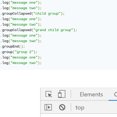
.
log
(
"message one"
);
.
log
(
"message two"
);
.
groupCollapsed
(
"child group"
);
.
log
(
"message one"
);
.
log
(
"message two"
);
.
groupCollapsed
(
"grand child group"
);
.
log
(
"message one"
);
.
log
(
"message two"
);
.
groupEnd
();
.
group
(
"group 2"
);
.
log
(
"message one"
);
.
log
(
"message two"
);