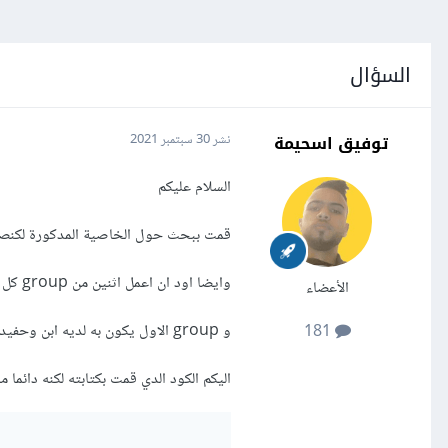
السؤال
توفيق اسحيمة
نشر
30 سبتمبر 2021
السلام عليكم
قمت ببحث حول الخاصية المدكورة لكنصرا
وايضا اود ان اعمل اثنين من group كل واحد منفصل عن الاخر
الأعضاء
و group الاول يكون به لديه ابن وحفيد اتمنى ان اكون قد وفقت في طرح تساؤلي
181
اليكم الكود الدي قمت بكتابته لكنه دائما ما يجعل group الثاني احد ابناء ال group الاول و