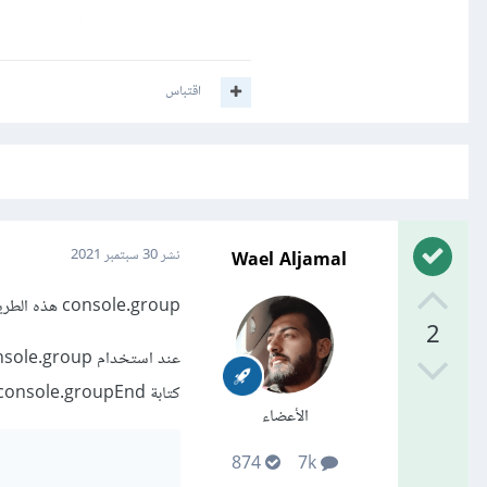
اقتباس
Wael Aljamal
نشر
30 سبتمبر 2021
console.group هذه الطريقة تستخدم لتنسيق المخرجات وتجميعها عند التعامل مع consloe
2
كتابة console.groupEnd(); بعدد مرات بداية المجموعات التي فتحتها لكي تبدأ بمجموعة جديدة ليست أبناء للأولى
الأعضاء
874
7k