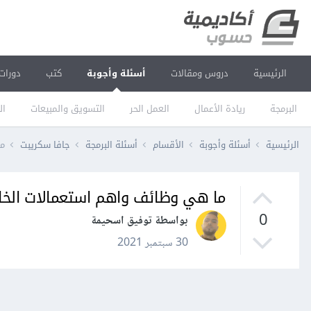
الرئيسية
دروس ومقالات
أسئلة وأجوبة
كتب
دورات
البرمجة
ريادة الأعمال
العمل الحر
التسويق والمبيعات
ال
الرئيسية
أسئلة وأجوبة
الأقسام
أسئلة البرمجة
جافا سكريبت
ما
ما هي وظائف واهم استعمالات الخاصية console.group في الجا
0
بواسطة توفيق اسحيمة
30 سبتمبر 2021