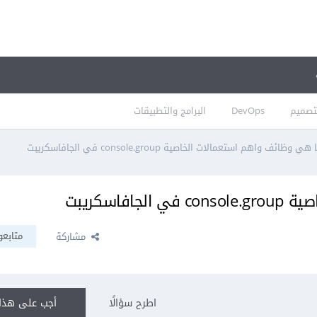
تصميم
DevOps
البرامج والتطبيقات
 هي وظائف واهم استعمالات الخاصية console.group في الجافاسكريبت
فاسكريبت
متابعو
مشاركة
اطرح سؤالًا
أجب على هذا 