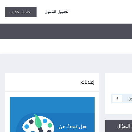
تسجيل الدخول
حساب جديد
إعلانات
ن
1
السؤال