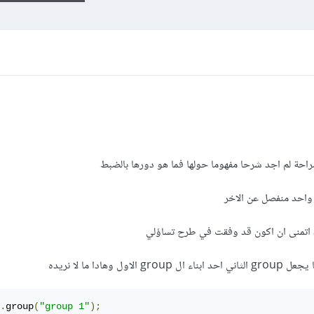
حة لم اجد شرحا مفهوما حولها فما هو دورها بالضبط
هادا ما لا نريده
.
group
(
"group 1"
);