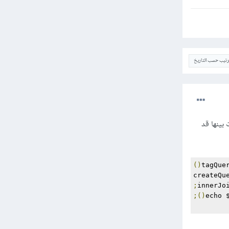
ترتيب حسب التاريخ
داول والعلاقات بينها قد
()
createQu
innerJo
();
echo 