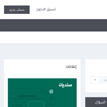
تسجيل الدخول
حساب جديد
إعلانات
ن
0
السؤال