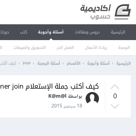
الرئيسية
دروس ومقالات
أسئلة وأجوبة
كتب
دورات
البرمجة
ريادة الأعمال
العمل الحر
التسويق والمبيعات
ال
الرئيسية
أسئلة وأجوبة
الأقسام
أسئلة البرمجة
PHP
كيف أكتب جملة الإستعل
كيف أكتب جملة الإستعلام inner join في إطار العمل Symfony ؟
0
بواسطة K@m@l
18 سبتمبر 2015