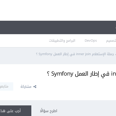
تصميم
DevOps
البرامج والتطبيقات
ام inner join في إطار العمل Symfony ؟
متابعو
مشاركة
اطرح سؤالًا
أجب على هذا 