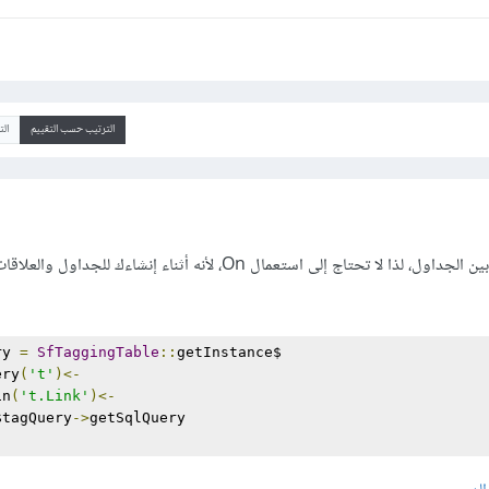
الترتيب حسب التقييم
ال
doctrine تعلم جيدا العلاقة بين الجداول، لذا لا تحتاج إلى استعمال On، لأنه أثناء إنشاءك للج
=
SfTaggingTable
::
getInstance
$tagQuery 
ery
(
't'
)
->
in
(
't.Link'
);
->
$tagQuery
->
getSqlQuery