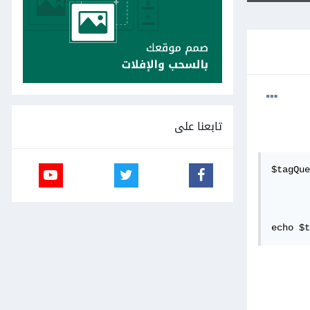
تابعنا على
$tagQue
echo $t