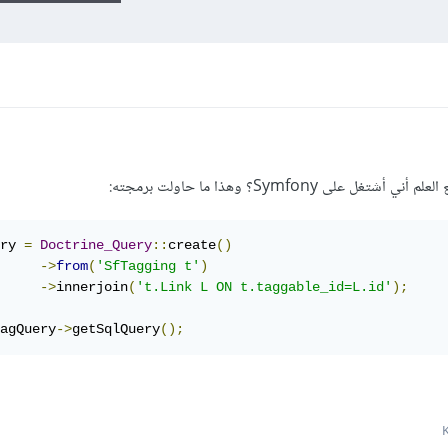
ry 
=
Doctrine_Query
::
create
()
->
from
(
'SfTagging t'
)
->
innerjoin
(
't.Link L ON t.taggable_id=L.id'
);
agQuery
->
getSqlQuery
();