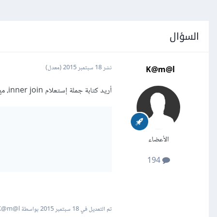
السؤال
K@m@l
نشر
18 سبتمبر 2015
(معدل)
أريد كتابة جملة إستعلام inner join، مع العلم أني أشتغل على Symfony؟ وهذا ما حاولت برمجته:
الأعضاء
194
تم التعديل في
18 سبتمبر 2015
بواسطة K@m@l