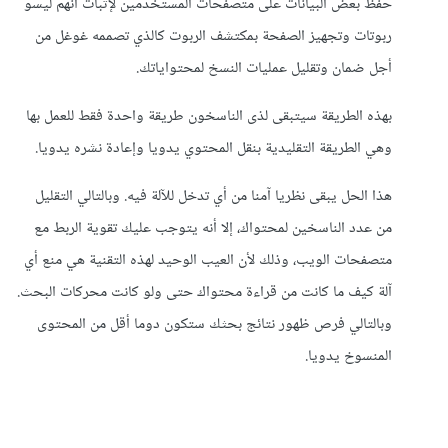
حفظ بعض البيانات على متصفحات المستخدمين لإثبات أنهم ليسو
ربوتات وتجهيز الصفحة بمكتشف الربوت كالذي تصممه غوغل من
أجل ضمان وتقليل عمليات النسخ لمحتواياتك.
بهذه الطريقة سيتبقى لذى الناسخون طريقة واحدة فقط للعمل بها
وهي الطريقة التقليدية بنقل المحتوي يدويا وإعادة نشره يدويا.
هذا الحل يبقى نظريا آمنا من أي تدخل للآلة فيه. وبالتالي التقليل
من عدد الناسخين لمحتواك، إلا أنه يتوجب عليك تقوية الربط مع
متصفحات الويب، وذلك لأن العيب الوحيد لهذه التقنية هي منع أي
آلة كيف ما كانت من قراءة محتواك حتى ولو كانت محركات البحث.
وبالتالي فرص ظهور نتائج بحثك ستكون دوما أقل من المحتوى
المنسوخ يدويا.