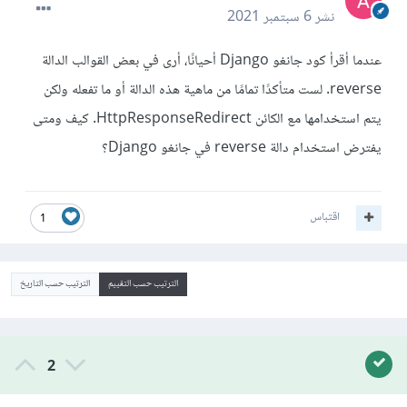
نشر
6 سبتمبر 2021
عندما أقرأ كود جانغو Django أحيانًا، أرى في بعض القوالب الدالة
reverse. لست متأكدًا تمامًا من ماهية هذه الدالة أو ما تفعله ولكن
يتم استخدامها مع الكائن HttpResponseRedirect. كيف ومتى
يفترض استخدام دالة reverse في جانغو Django؟
اقتباس
1
الترتيب حسب التقييم
الترتيب حسب التاريخ
2