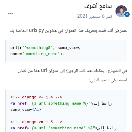
سامح أشرف
نشر
6 سبتمبر 2021
لنفترض أنك قمت بتعريف هذا العنوان في عناوين urls.py الخاصة بك:
url
(
r
'^something$'
,
 some_view
,
name
=
'something_name'
),
في النموذج ، يمكنك بعد ذلك الرجوع إلى عنوان url هذا من خلال
اسمه على النحو التالي:
<!-- django <= 1.4 -->
رابط إلى 
>
"{% url something_name %}"
=
href
<a
some_view
</a>
<!-- django >= 1.5 -->
رابط إلى 
>
"{% url 'something_name' %}"
=
href
<a