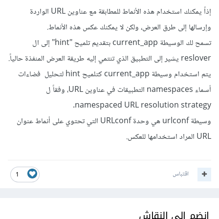
إذاً يمكنك استخدام هذه الأنماط للمطابقة مع عناوين URL الواردة
وإرسالها إلى طرق العرض، ولكن لا يمكنك عكس هذه الأنماط.
تسمح لك الوسيطة current_app بتقديم تلميح "hint" إلى ال
reslover يشير إلى التطبيق الذي تنتمي إليه طريقة العرض المنفذة حالياً.
يتم استخدام وسيطة current_app كتلميح hint لتحليل فضاءات
أسماء namespaces التطبيقات في عناوين URL، وفقاً ل
namespaced URL resolution strategy.
وسيطة urlconf هي وحدة URLconf التي تحتوي على أنماط عنوان
URL المراد استخدامها للعكس.
اقتباس
1
انضم إلى النقاش