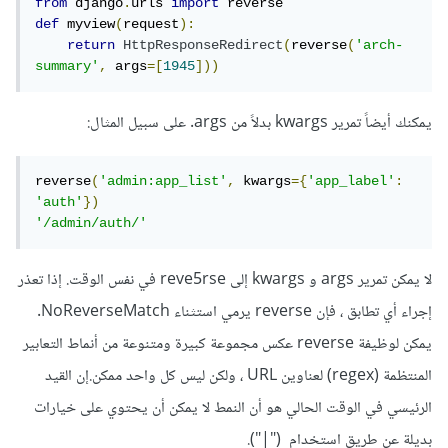
from
 django
.
urls 
import
def
 myview
(
request
):
return
HttpResponseRedirect
(
reverse
(
'arch-
summary'
,
 args
=[
1945
]))
يمكنك أيضاً تمرير kwargs بدلاً من args. على سبيل المثال:
reverse
(
'admin:app_list'
,
 kwargs
={
'app_label'
:
'auth'
})
'/admin/auth/'
لا يمكن تمرير args و kwargs إلى reve5rse في نفس الوقت. إذا تعذر
إجراء أي تطابق ، فإن reverse يرمي استثناء NoReverseMatch.
يمكن لوظيفة reverse عكس مجموعة كبيرة ومتنوعة من أنماط التعابير
المنتظمة (regex) لعناوين URL ، ولكن ليس كل واحد ممكن.إن القيد
الرئيسي في الوقت الحالي هو أن النمط لا يمكن أن يحتوي على خيارات
بديلة عن طريق استخدام ("|").