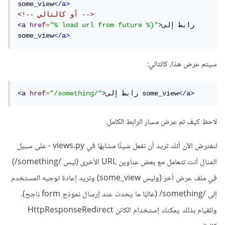
some_view
</a>
<!-- أو كالتالي -->
رابط إلى 
>
"% load url from future %}"
=
href
<a
some_view
</a>
سيتم عرض هذا، كالتالي:
</a>
رابط إلى some_view
>
"/something/"
=
href
<a
لاحظ كيف تم عرض مسار الرابط الكامل.
لنفترض الآن أنك تريد أن تفعل شيئًا مشابهًا في views.py - على سبيل
المثال أنت تتعامل مع بعض عناوين URL الأخرى (ليس /something/)
في ملف عرض أخر (وليس some_view) وتريد إعادة توجيه المستخدم
إلى /something/ (غالبًا ما يحدث عند إرسال نموذج form ناجح).
وللقيام بذلك يمكنك إستخدام الكائن HttpResponseRedirect