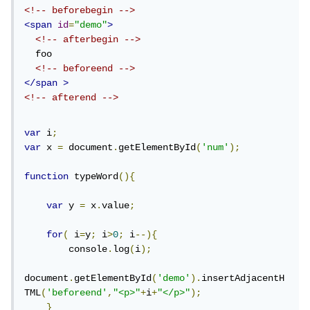
<!-- beforebegin -->
<span
id
=
"demo"
>
<!-- afterbegin -->
  foo

<!-- beforeend -->
</span
>
<!-- afterend -->
var
 i
;
var
 x 
=
 document
.
getElementById
(
'num'
);
function
 typeWord
(){
var
 y 
=
 x
.
value
;
for
(
 i
=
y
;
 i
>
0
;
 i
--){
        console
.
log
(
i
);
document
.
getElementById
(
'demo'
).
insertAdjacentH
TML
(
'beforeend'
,
"<p>"
+
i
+
"</p>"
);
}