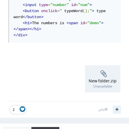
<input
type
=
"number"
id
=
"num"
>
<button
onclick
=
"
 typeWord
();
"
>
 type 
word
</button>
<h1>
The numbers is 
<span
id
=
"demo"
>
</span></h1>
</div>
New folder.zip
Unavailable
اقتباس
2