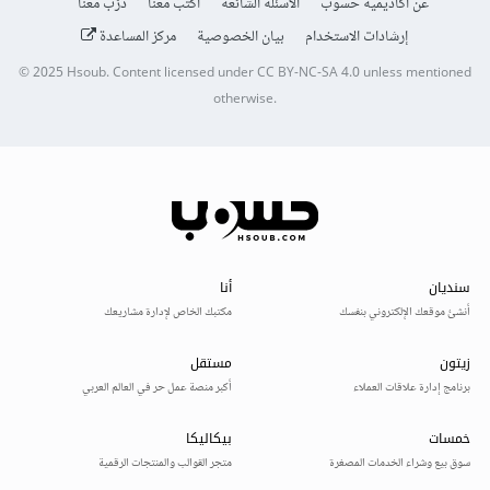
عن أكاديمية حسوب
الأسئلة الشائعة
اكتب معنا
درّب معنا
إرشادات الاستخدام
بيان الخصوصية
مركز المساعدة
© 2025
Hsoub
.
Content licensed under
CC BY-NC-SA 4.0
unless mentioned
otherwise.