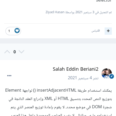
selector
تم التعديل في
3 سبتمبر 2021
بواسطة Ziyad Hasan
اقتباس
1
0
Salah Eddin Beriani2
نشر
4 سبتمبر 2021
يمكنك استخدام طريقة insertAdjacentHTML () لواجهة Element
بتوزيع النص المحدد بتنسيق HTML أو XML وإدراج العقد الناتجة في
شجرة DOM في موضع محدد. لا يقوم بإعادة توزيع العنصر الذي يتم
استخدامه عليه ، وبالتالي لا يفسد العناصر الموجودة داخل هذا العنصر.