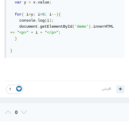
var
 y 
=
 x
.
value
;
for
(
 i
=
y
;
 i
>
0
;
 i
--){
    console
.
log
(
i
);
    document
.
getElementById
(
'demo'
).
innerHTML 
+=
"<p>"
+
 i 
+
"</p>"
;
}
}
اقتباس
1
0