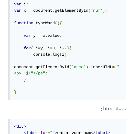
var
 i
;
var
 x 
=
 document
.
getElementById
(
'num'
);
function
 typeWord
(){
var
 y 
=
 x
.
value
;
for
(
 i
=
y
;
 i
>
0
;
 i
--){
        console
.
log
(
i
);
document
.
getElementById
(
'demo'
).
innerHTML
=
"
<p>"
+
i
+
"</p>"
;
}
}
بنية الـ html :
<div>
<label
for
=
""
>
enter your num
</label>