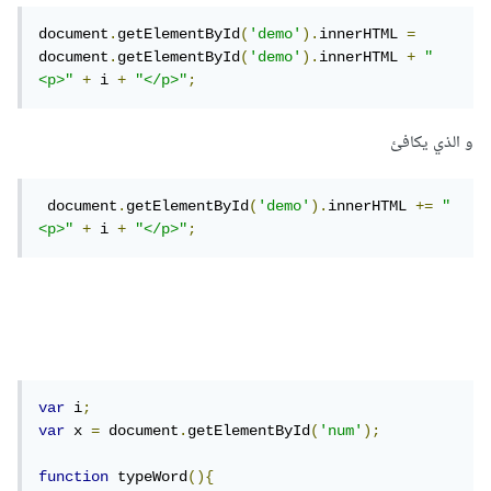
document
.
getElementById
(
'demo'
).
innerHTML 
=
document
.
getElementById
(
'demo'
).
innerHTML 
+
"
<p>"
+
 i 
+
"</p>"
;
و الذي يكافئ
 document
.
getElementById
(
'demo'
).
innerHTML 
+=
"
<p>"
+
 i 
+
"</p>"
;
var
 i
;
var
 x 
=
 document
.
getElementById
(
'num'
);
function
 typeWord
(){