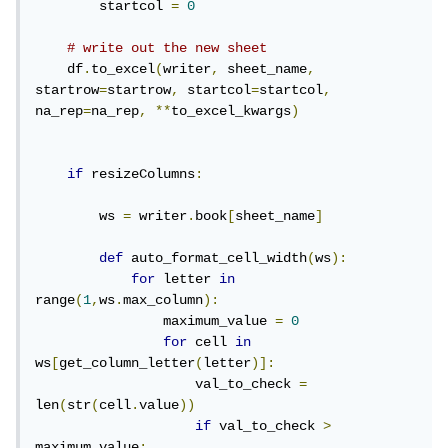
        startcol 
=
0
# write out the new sheet
    df
.
to_excel
(
writer
,
 sheet_name
,
startrow
=
startrow
,
 startcol
=
startcol
,
na_rep
=
na_rep
,
**
to_excel_kwargs
)
if
 resizeColumns
:
        ws 
=
 writer
.
book
[
sheet_name
]
def
 auto_format_cell_width
(
ws
):
for
 letter 
in
range
(
1
,
ws
.
max_column
):
                maximum_value 
=
0
for
 cell 
in
ws
[
get_column_letter
(
letter
)]:
                    val_to_check 
=
len
(
str
(
cell
.
value
))
if
 val_to_check 
>
maximum_value
: