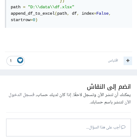
})
path 
=
"D:\\data\\df.xlsx"
append_df_to_excel
(
path
,
 df
,
 index
=
False
,
startrow
=
0
)
اقتباس
1
انضم إلى النقاش
يمكنك أن تنشر الآن وتسجل لاحقًا. إذا كان لديك حساب،
فسجل الدخول
الآن
لتنشر باسم حسابك.
أجب على هذا السؤال...