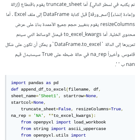
ثم يكتبه في لسطر التالي). أما truncate_sheet يقوم باقتطاع (إزالة
وإعادة إنشاء) [اسم_ورقة] قبل كتابة DataFrame إلى ملف Excel . أما
resizeColumns يقوم بتغيير حجم جميع الأعمدة بناءً على عرض
محتوى الخلية. أما to_excel_kwargs فيمثل الوسائط التي سيتم
تمريرها إلى الدالة `DataFrame.to_excel`و يمكن أن تكون على شكل
قاموس. وأخيراً na_rep في حالة ضبطه على True سيستبدل قيم
nan ب ' '.
import
 pandas 
as
def
 append_df_to_excel
(
filename
,
 df
,
sheet_name
=
'Sheet1'
,
 startrow
=
None
,
startcol
=
None
,
    truncate_sheet
=
False
,
 resizeColumns
=
True
,
na_rep 
=
'NA'
,
**
to_excel_kwargs
):
from
 openpyxl 
import
 load_workbook

from
 string 
import
 ascii_uppercase

from
 openpyxl
.
utils 
import