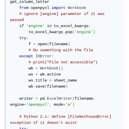
get_column_letter

from
 openpyxl 
import
Workbook
# ignore [engine] parameter if it was 
passed
if
'engine'
in
 to_excel_kwargs
:
        to_excel_kwargs
.
pop
(
'engine'
)
try
:
        f 
=
 open
(
filename
)
# Do something with the file
except
IOError
:
# print("File not accessible")
        wb 
=
Workbook
()
        ws 
=
 wb
.
active

        ws
.
title 
=
 sheet_name

        wb
.
save
(
filename
)
    writer 
=
 pd
.
ExcelWriter
(
filename
,
engine
=
'openpyxl'
,
 mode
=
'a'
)
# Python 2.x: define [FileNotFoundError] 
exception if it doesn't exist
try
: