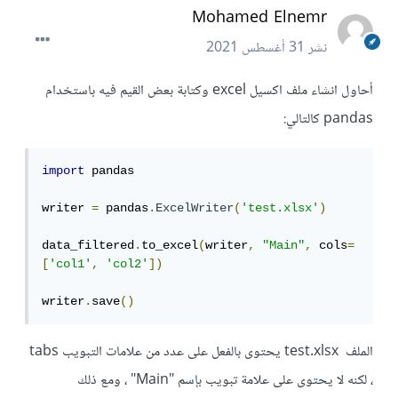
Mohamed Elnemr
نشر
31 أغسطس 2021
أحاول انشاء ملف اكسيل excel وكتابة بعض القيم فيه باستخدام
pandas كالتالي:
import
 pandas

writer 
=
 pandas
.
ExcelWriter
(
'test.xlsx'
)
data_filtered
.
to_excel
(
writer
,
"Main"
,
 cols
=
[
'col1'
,
'col2'
])
writer
.
save
()
الملف test.xlsx يحتوى بالفعل على عدد من علامات التبويب tabs
، لكنه لا يحتوى على علامة تبويب بإسم "Main" ، ومع ذلك