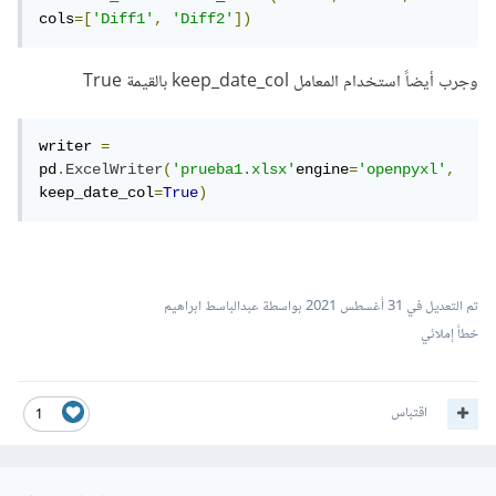
cols
=[
'Diff1'
,
'Diff2'
])
وجرب أيضاً استخدام المعامل keep_date_col بالقيمة True
writer 
=
pd
.
ExcelWriter
(
'prueba1.xlsx'
engine
=
'openpyxl'
,
keep_date_col
=
True
)
تم التعديل في
31 أغسطس 2021
بواسطة عبدالباسط ابراهيم
خطأ إملائي
اقتباس
1