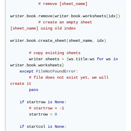
# remove [sheet_name]
writer
.
book
.
remove
(
writer
.
book
.
worksheets
[
idx
])
# create an empty sheet 
[sheet_name] using old index
writer
.
book
.
create_sheet
(
sheet_name
,
 idx
)
# copy existing sheets
        writer
.
sheets 
=
{
ws
.
title
:
ws 
for
 ws 
in
writer
.
book
.
worksheets
}
except
FileNotFoundError
:
# file does not exist yet, we will 
create it
pass
if
 startrow 
is
None
:
# startrow = -1
        startrow 
=
0
if
 startcol 
is
None
: