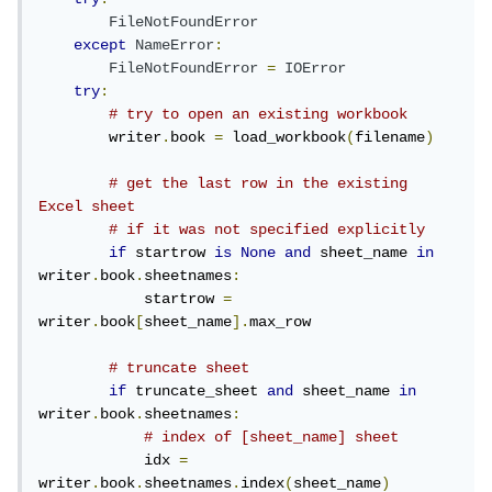
FileNotFoundError
except
NameError
:
FileNotFoundError
=
IOError
try
:
# try to open an existing workbook
        writer
.
book 
=
 load_workbook
(
filename
)
# get the last row in the existing 
Excel sheet
# if it was not specified explicitly
if
 startrow 
is
None
and
 sheet_name 
in
writer
.
book
.
sheetnames
:
            startrow 
=
writer
.
book
[
sheet_name
].
max_row

# truncate sheet
if
 truncate_sheet 
and
 sheet_name 
in
writer
.
book
.
sheetnames
:
# index of [sheet_name] sheet
            idx 
=
writer
.
book
.
sheetnames
.
index
(
sheet_name
)