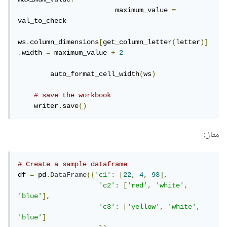
                        maximum_value 
=
val_to_check

ws
.
column_dimensions
[
get_column_letter
(
letter
)]
.
width 
=
 maximum_value 
+
2
        auto_format_cell_width
(
ws
)
# save the workbook
    writer
.
save
()
مثال:
# Create a sample dataframe
df 
=
 pd
.
DataFrame
({
'c1'
:
[
22
,
4
,
93
],
'c2'
:
[
'red'
,
'white'
,
'blue'
],
'c3'
:
[
'yellow'
,
'white'
,
'blue'
]