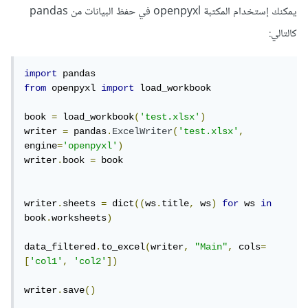
يمكنك إستخدام المكتبة openpyxl في حفظ البيانات من pandas
كالتالي:
import
from
 openpyxl 
import
 load_workbook

book 
=
 load_workbook
(
'test.xlsx'
)
writer 
=
 pandas
.
ExcelWriter
(
'test.xlsx'
,
engine
=
'openpyxl'
)
writer
.
book 
=
 book

writer
.
sheets 
=
 dict
((
ws
.
title
,
 ws
)
for
 ws 
in
book
.
worksheets
)
data_filtered
.
to_excel
(
writer
,
"Main"
,
 cols
=
[
'col1'
,
'col2'
])
writer
.
save
()