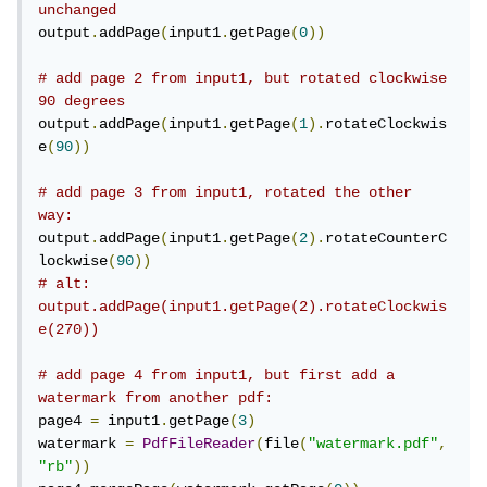
unchanged
output
.
addPage
(
input1
.
getPage
(
0
))
# add page 2 from input1, but rotated clockwise 
90 degrees
output
.
addPage
(
input1
.
getPage
(
1
).
rotateClockwis
e
(
90
))
# add page 3 from input1, rotated the other 
way:
output
.
addPage
(
input1
.
getPage
(
2
).
rotateCounterC
lockwise
(
90
))
# alt: 
output.addPage(input1.getPage(2).rotateClockwis
e(270))
# add page 4 from input1, but first add a 
watermark from another pdf:
page4 
=
 input1
.
getPage
(
3
)
watermark 
=
PdfFileReader
(
file
(
"watermark.pdf"
,
"rb"
))