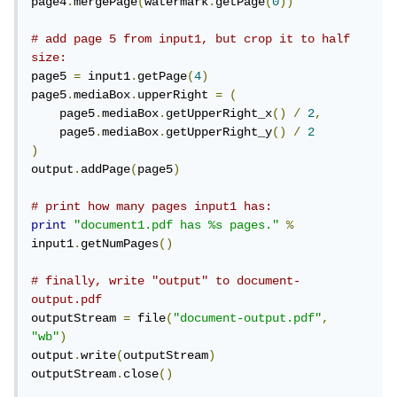
page4
.
mergePage
(
watermark
.
getPage
(
0
))
# add page 5 from input1, but crop it to half 
size:
page5 
=
 input1
.
getPage
(
4
)
page5
.
mediaBox
.
upperRight 
=
(
    page5
.
mediaBox
.
getUpperRight_x
()
/
2
,
    page5
.
mediaBox
.
getUpperRight_y
()
/
2
)
output
.
addPage
(
page5
)
# print how many pages input1 has:
print
"document1.pdf has %s pages."
%
input1
.
getNumPages
()
# finally, write "output" to document-
output.pdf
outputStream 
=
 file
(
"document-output.pdf"
,
"wb"
)
output
.
write
(
outputStream
)
outputStream
.
close
()