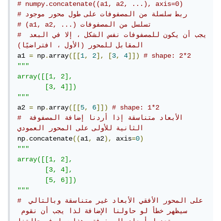
# numpy.concatenate((a1, a2, ...), axis=0)
# ربط سلسلة من المصفوفات على طول محور موجود
# (a1, a2, ...) تسلسل من المصفوفات
# يجب أن يكون للمصفوفات نفس الشكل ، إلا في البعد 
المقابل للمحور (الأول ، افتراضيًا)
a1 
=
 np
.
array
([[
1
,
2
],
[
3
,
4
]])
# shape: 2*2
"""

array([[1, 2],

       [3, 4]])

"""
a2 
=
 np
.
array
([[
5
,
6
]])
# shape: 1*2
# الأبعاد متناسقة إذا أردنا إضافة المصفوفة 
الثانية للأولى على المحور العمودي
np
.
concatenate
((
a1
,
 a2
),
 axis
=
0
)
"""

array([[1, 2],

       [3, 4],

       [5, 6]])

"""
# على المحور الأفقي الأبعاد غير متناسقة وبالتالي 
سيظهر خطأ لو حاولنا الإضافة لذا يجب أن نقوم 