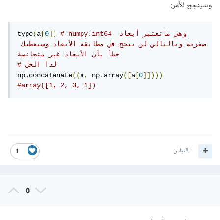
وسينجح الأمر:
# numpy.int64 وهي ماتعتبر أبعاد 
])
0
[
a
(
type
صفرية وبالتالي لن ينجح في مطابقة الأبعاد وسيعطيك 
خطأ بأن الأبعاد غير متجانسة
# لذا الحل
np
.
concatenate
((
a
,
 np
.
array
([
a
[
0
]])))
#array([1, 2, 3, 1])
اقتباس
1
0