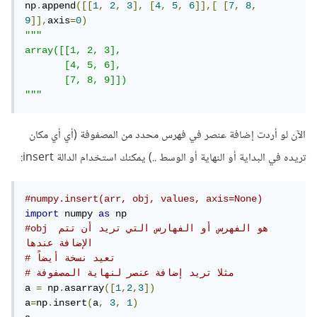
np
.
append
([[
1
,
2
,
3
],
[
4
,
5
,
6
]],[
[
7
,
8
,
9
]],
axis
=
0
)
"""

array([[1, 2, 3],

       [4, 5, 6],

       [7, 8, 9]])

"""
الآن لو أردت إضافة عنصر في فهرس محدد من المصفوفة (أي أي مكان
تريده في البداية أو النهاية أو الوسط ..) يمكنك استخدام الدالة insert:
#numpy.insert(arr, obj, values, axis=None)
import
 numpy 
as
#obj هو الفهرس أو الفهارس التي تريد أن تتم 
الإضافة عندها
# تعيد نسخة أيضاً
# مثلا تريد إضافة عنصر لنهاية المصفوفة
a 
=
 np
.
asarray
([
1
,
2
,
3
])
a
=
np
.
insert
(
a
,
3
,
1
)