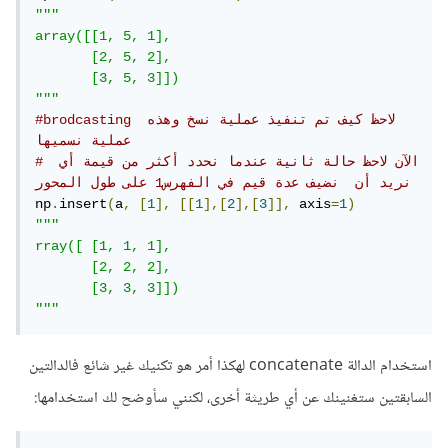
"""

array([[1, 5, 1],

       [2, 5, 2],

       [3, 5, 3]])

"""
#brodcasting لاحظ كيف تم تنفيذ عملية نسخ وهذه 
عملية نسميها 
# الآن لاحظ حالة ثانية عندما نحدد أكثر من قيمة أي 
نريد أن  نضيف عدة قيم في الفهرس1 على طول المحور 
np
.
insert
(
a
,
[
1
],
[[
1
],[
2
],[
3
]],
 axis
=
1
)
"""

rray([ [1, 1, 1],

       [2, 2, 2],

       [3, 3, 3]])

"""
استخدام الدالة concatenate لهكذا أمر هو تكنيك غير شائع فالدالتين
السابقتين ستغنينك عن أي طريثة أخرى، لكنني سأوضح لك استخدامها: