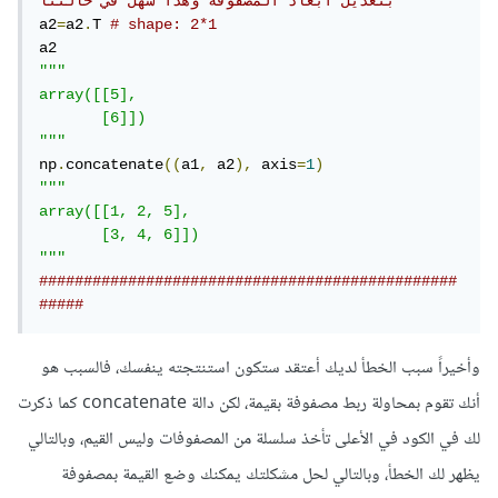
بتعديل أبعاد المصفوفة وهذا سهل في حالتنا
a2
=
a2
.
T 
# shape: 2*1
"""

array([[5],

       [6]])

"""
np
.
concatenate
((
a1
,
 a2
),
 axis
=
1
)
"""

array([[1, 2, 5],

       [3, 4, 6]])

"""
###############################################
#####
وأخيراً سبب الخطأ لديك أعتقد ستكون استنتجته ينفسك، فالسبب هو
أنك تقوم بمحاولة ربط مصفوفة بقيمة، لكن دالة concatenate كما ذكرت
لك في الكود في الأعلى تأخذ سلسلة من المصفوفات وليس القيم، وبالتالي
يظهر لك الخطأ، وبالتالي لحل مشكلتك يمكنك وضع القيمة بمصفوفة