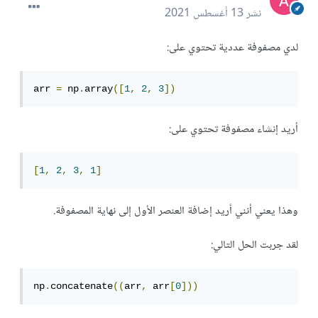
نشر
13 أغسطس 2021
لدي مصفوفة عددية تحتوي على:
arr 
=
 np
.
array
([
1
,
2
,
3
])
أريد إنشاء مصفوفة تحتوي على:
[
1
,
2
,
3
,
1
]
وهذا يعني أنني أريد إضافة العنصر الأول إلى نهاية المصفوفة.
لقد جربت الحل التالي:
np
.
concatenate
((
arr
,
 arr
[
0
]))