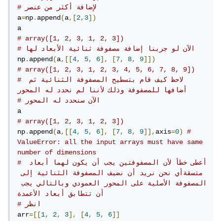
# لإضافة أكثر من عنصر
a
=
np
.
append
(
a
,[
2
,
3
])
# array([1, 2, 3, 1, 2, 3])
# الآن لو جربنا إضافة مصفوفة ثنائية الأبعاد لها
np
.
append
(
a
,[[
4
,
5
,
6
],
[
7
,
8
,
9
]])
# array([1, 2, 3, 1, 2, 3, 4, 5, 6, 7, 8, 9])
# لاحظ كيف قام بتسطيح المصفوفة الثنائية ثم 
أضافها للمصفوفة وذلك لأننا لم نحدد له المحور
# الآن سنحدد له المحور
# array([1, 2, 3, 1, 2, 3])
np
.
append
(
a
,[[
4
,
5
,
6
],
[
7
,
8
,
9
]],
axis
=
0
)
# 
ValueError: all the input arrays must have same 
number of dimensions
# أعطى خطأ لأن المصفوفتين يجب أن يكون لهما أبعاد 
متسقةأي نحن نريد أن نضيف المصفوفة الثنائية إلى 
المصفوفة الأصلية على المحور العمودي وبالتالي يجب 
أن تتطابق أبعاد الأعمدة
# انظر
arr
=[[
1
,
2
,
3
],
[
4
,
5
,
6
]]