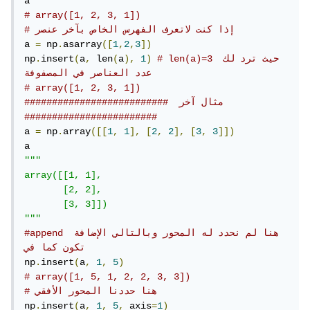
# array([1, 2, 3, 1])
# إذا كنت لاتعرف الفهرس الخاص بآخر عنصر
a 
=
 np
.
asarray
([
1
,
2
,
3
])
# len(a)=3 حيث ترد لك 
)
1
),
a
(
 len
,
a
(
insert
.
np
عدد العناصر في المصفوفة
# array([1, 2, 3, 1])
##########################  مثال آخر 
########################
a 
=
 np
.
array
([[
1
,
1
],
[
2
,
2
],
[
3
,
3
]])
"""

array([[1, 1],

       [2, 2],

       [3, 3]])

"""
#append هنا لم نحدد له المحور وبالتالي الإضافة 
تكون كما في 
np
.
insert
(
a
,
1
,
5
)
# array([1, 5, 1, 2, 2, 3, 3])
# هنا حددنا المحور الأفقي
np
.
insert
(
a
,
1
,
5
,
 axis
=
1
)