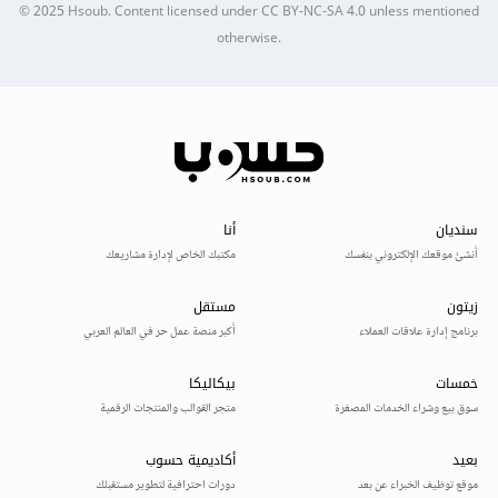
© 2025
Hsoub
.
Content licensed under
CC BY-NC-SA 4.0
unless mentioned
otherwise.