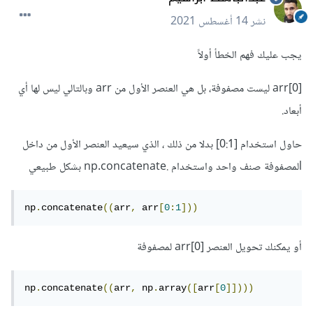
نشر
14 أغسطس 2021
يجب عليك فهم الخطأ أولاً
[0]arr ليست مصفوفة، بل هي العنصر الأول من arr وبالتالي ليس لها أي
أبعاد.
حاول استخدام [0:1] بدلا من ذلك ، الذي سيعيد العنصر الأول من داخل
lلمصفوفة صنف واحد واستخدام .np.concatenate بشكل طبيعي
np
.
concatenate
((
arr
,
 arr
[
0
:
1
]))
أو يمكنك تحويل العنصر [0]arr لمصفوفة
np
.
concatenate
((
arr
,
 np
.
array
([
arr
[
0
]])))