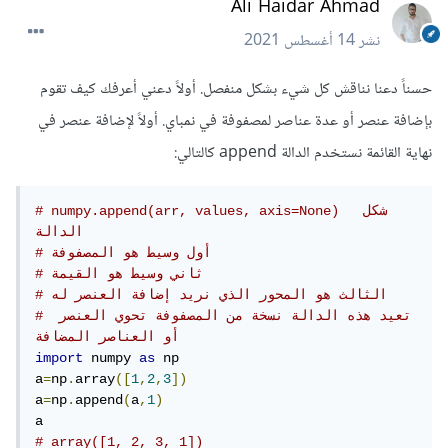
Ali Haidar Ahmad
نشر
14 أغسطس 2021
حسناً دعنا نناقش كل شيء بشكل منفصل. أولاً دعني أعرفك كيف تقوم
بإضافة عنصر أو عدة عناصر لمصفوفة في نمباي. أولاً لإضافة عنصر في
نهاية القائمة نستخدم الدالة append كالتالي:
# numpy.append(arr, values, axis=None)  شكل 
الدالة 
# أول وسيط هو المصفوفة
# ثاني وسيط هو القيمة
# الثالث هو المحور الذي نريد إضافة العنصر له
# تعيد هذه الدالة نسخة من المصفوفة تحوي العنصر 
أو العناصر المضافة
import
 numpy 
as
 np

a
=
np
.
array
([
1
,
2
,
3
])
a
=
np
.
append
(
a
,
1
)
# array([1, 2, 3, 1])