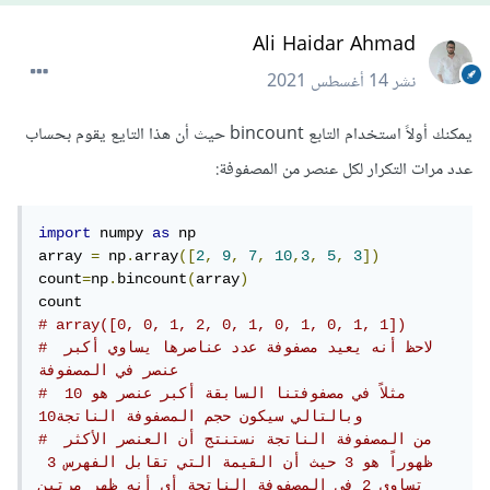
Ali Haidar Ahmad
نشر
14 أغسطس 2021
يمكنك أولاً استخدام التابع bincount حيث أن هذا التايع يقوم بحساب
عدد مرات التكرار لكل عنصر من المصفوفة:
import
 numpy 
as
 np

array 
=
 np
.
array
([
2
,
9
,
7
,
10
,
3
,
5
,
3
])
count
=
np
.
bincount
(
array
)
# array([0, 0, 1, 2, 0, 1, 0, 1, 0, 1, 1])
# لاحظ أنه يعيد مصفوفة عدد عناصرها يساوي أكبر 
عنصر في المصفوفة 
# مثلاً في مصفوفتنا السابقة أكبر عنصر هو 10 
وبالتالي سيكون حجم المصفوفة الناتجة10
# من المصفوفة الناتجة نستنتج أن العنصر الأكثر 
ظهوراً هو 3 حيث أن القيمة التي تقابل الفهرس 3 
تساوي 2 في المصفوفة الناتجة أي أنه ظهر مرتين