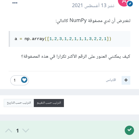
نشر
13 أغسطس 2021
لنفترض أن لدي مصفوفة NumPy كالتالي:
a 
=
 np
.
array
([
1
,
2
,
3
,
1
,
2
,
1
,
1
,
1
,
3
,
2
,
2
,
1
])
كيف يمكنني العثور على الرقم الأكثر تكرارا في هذه المصفوفة؟
اقتباس
1
الترتيب حسب التقييم
الترتيب حسب التاريخ
1