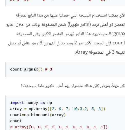
الآن يمكننا استخدام النتيجة التي حصلنا عليها من هذا التابع لمعرفة
العنصر ذو أعلى تردد (الأكثر ظهوراً) ضمن المصفوفة وذلك من خلال التابع
Argmax حيث يرد هذا التابع فهرس العنصر الأكبر، وفي المصفوفة
count فإن العنصر الأكبر هو 2 وهو يقابل الفهرس 3 وهو يقابل أو يمثل
القيمة 3 في المصفوفة Array:
count
.
argmax
()
# 3
لكن مهلاً، بفرض كان هناك عنصران لهم أعلى ظهور ماذا سيحدث؟
import
 numpy 
as
 np

array 
=
 np
.
array
([
2
,
9
,
7
,
10
,
3
,
2
,
5
,
3
])
count
=
np
.
bincount
(
array
)
# array([0, 0, 2, 2, 0, 1, 0, 1, 0, 1, 1])