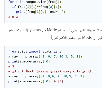
for
 i 
in
 range
(
0
,
len
(
freq
)):
if
 freq
[
i
][
1
]==
freq
[
0
][
1
]:
print
(
freq
[
i
][
0
],
 end
=
" "
)
# 9 3 
هناك طريقة أخرى وهي استخدام Mode من scipy.stats وكما نعلم
فإن ال Mode هو العنصر الأكثر تكراراً:
from
 scipy 
import
 stats 
as
 s

array 
=
 np
.
array
([
2
,
9
,
7
,
10
,
3
,
5
,
3
])
print
(
s
.
mode
(
array
)[
0
])
# 3
# لكن في حالة وجدت قيمتين سيعطيك الخطأ التالي
array 
=
 np
.
array
([
2
,
9
,
9
,
7
,
10
,
3
,
5
,
3
])
print
(
s
.
mode
(
array
)[
0
])
# [3]