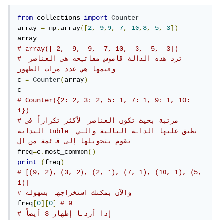
from
 collections 
import
Counter
array 
=
 np
.
array
([
2
,
9
,
9
,
7
,
10
,
3
,
5
,
3
])
# array([ 2,  9,  9,  7, 10,  3,  5,  3])
# ترد هذه الدالة قاموس مفاتيحه هي العناصر 
وقيمها هي عدد مرات الظهور
c 
=
Counter
(
array
)
# Counter({2: 2, 3: 2, 5: 1, 7: 1, 9: 1, 10: 
1})
#مرتبة بحيث تكون العناصر الأكثر تكراراً في 
البداية tuble نطبق عليها الدالة التالية والتي 
تقوم بتحويلها إلى قائمة من ال
freq
=
c
.
most_common
()
print
(
freq
)
# [(9, 2), (3, 2), (2, 1), (7, 1), (10, 1), (5, 
1)]
# والآن يمكنك استخراجها بسهولة
freq
[
0
][
0
]
# 9
# إذا أردنا إظهار 3 أيضاً