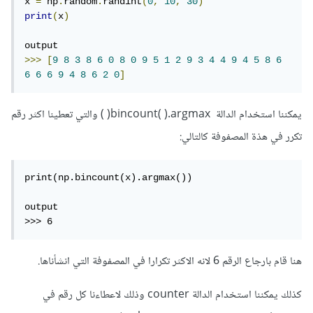
x 
=
 np
.
random
.
randint
(
0
,
10
,
30
)
print
(
x
)
>>>
[
9
8
3
8
6
0
8
0
9
5
1
2
9
3
4
4
9
4
5
8
6
6
6
6
9
4
8
6
2
0
]
يمكننا استخدام الدالة bincount( ).argmax( ) والتي تعطينا اكثر رقم
تكرر في هذة المصفوفة كالتالي:
print(np.bincount(x).argmax())

output

>>> 6
هنا قام بارجاع الرقم 6 لانه الاكثر تكرارا في المصفوفة التي انشأناها.
كذلك يمكننا استخدام الدالة counter وذلك لاعطاءنا كل رقم في