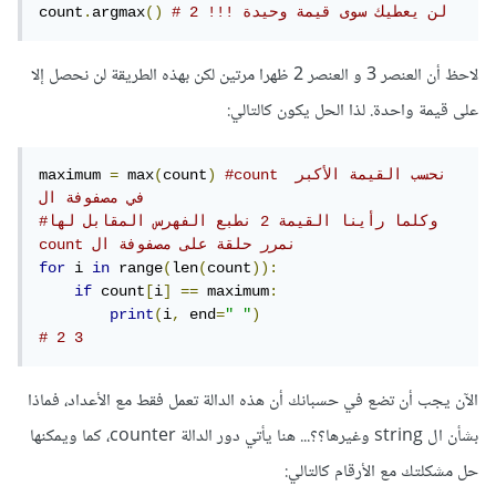
# 2 !!! لن يعطيك سوى قيمة وحيدة 
()
argmax
.
count
لاحظ أن العنصر 3 و العنصر 2 ظهرا مرتين لكن بهذه الطريقة لن نحصل إلا
على قيمة واحدة. لذا الحل يكون كالتالي:
#count نحسب القيمة الأكبر 
)
count
(
 max
=
maximum 
في مصفوفة ال 
#وكلما رأينا القيمة 2 نطبع الفهرس المقابل لها 
count نمرر حلقة على مصفوفة ال
for
 i 
in
 range
(
len
(
count
)):
if
 count
[
i
]
==
 maximum
:
print
(
i
,
 end
=
" "
)
# 2 3
الآن يجب أن تضع في حسبانك أن هذه الدالة تعمل فقط مع الأعداد، فماذا
بشأن ال string وغيرها؟؟... هنا يأتي دور الدالة counter، كما ويمكنها
حل مشكلتك مع الأرقام كالتالي: