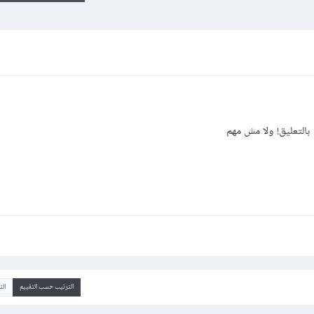
لتعليق! ولا مش مهم
الترتيب حسب التقييم
ال