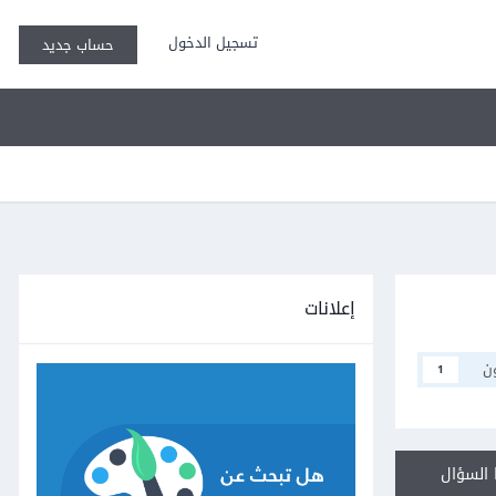
تسجيل الدخول
حساب جديد
إعلانات
ن
1
السؤال