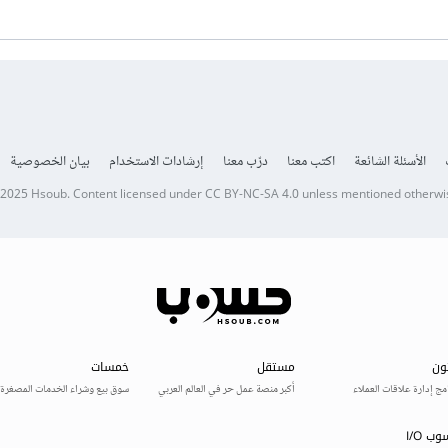
الأسئلة الشائعة
اكتب معنا
درّب معنا
إرشادات الاستخدام
بيان الخصوصية
 2025
Hsoub
.
Content licensed under
CC BY-NC-SA 4.0
unless mentioned otherwi