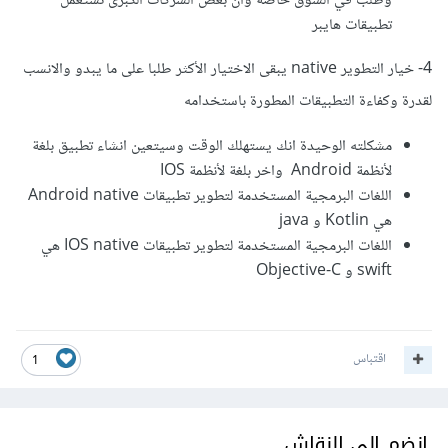
وطلب في السوق خاصة وان بعض الشركات الكبرى تستعمل
تطبيقات هايبر
4- خيار التطوير native يبقى الاختيار الأكثر طلبا على ما يبدو والانسب
لقدرة وكفاءة التطبيقات المطورة باستخدامه
مشكلته الوحيدة انك يستهلك الوقت وسيتعين انشاء تطبيق بلغة
لأنظمة Android واخر بلغة لأنظمة IOS
اللغات البرمجية المستخدمة لتطوير تطبيقات Android native
هي Kotlin و java
اللغات البرمجية المستخدمة لتطوير تطبيقات IOS native هي
swift و Objective-C
اقتباس
1
انضم إلى النقاش