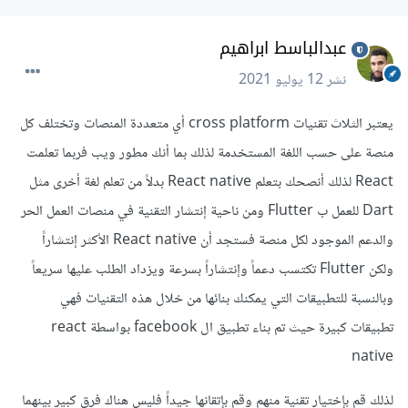
عبدالباسط ابراهيم
نشر
12 يوليو 2021
يعتبر الثلاث تقنيات cross platform أي متعددة المنصات وتختلف كل
منصة على حسب اللغة المستخدمة لذلك بما أنك مطور ويب فربما تعلمت
React لذلك أنصحك بتعلم React native بدلاً من تعلم لغة أخرى مثل
Dart للعمل ب Flutter ومن ناحية إنتشار التقنية في منصات العمل الحر
والدعم الموجود لكل منصة فستجد أن React native الأكثر إنتشاراً
ولكن Flutter تكتسب دعماً وإنتشاراً بسرعة ويزداد الطلب عليها سريعاً
وبالنسبة للتطبيقات التي يمكنك بنائها من خلال هذه التقنيات فهي
تطبيقات كبيرة حيث تم بناء تطبيق ال facebook بواسطة react
native
لذلك قم بإختيار تقنية منهم وقم بإتقانها جيداً فليس هناك فرق كبير بينهما