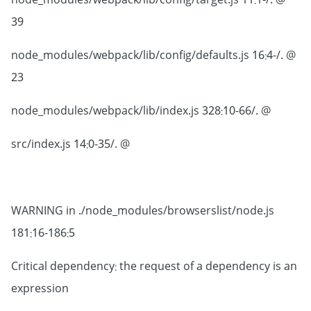
@ ./node_modules/webpack/lib/config/target.js 11:1-
39
@ ./node_modules/webpack/lib/config/defaults.js 16:4-
23
@ ./node_modules/webpack/lib/index.js 328:10-66
@ ./src/index.js 14:0-35
WARNING in ./node_modules/browserslist/node.js
181:16-186:5
Critical dependency: the request of a dependency is an
expression