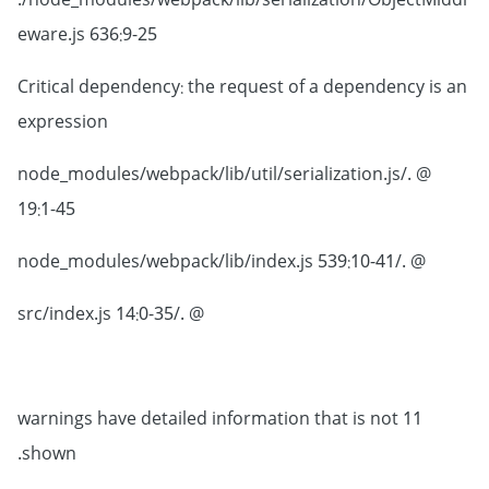
./node_modules/webpack/lib/serialization/ObjectMiddl
eware.js 636:9-25
Critical dependency: the request of a dependency is an
expression
@ ./node_modules/webpack/lib/util/serialization.js
19:1-45
@ ./node_modules/webpack/lib/index.js 539:10-41
@ ./src/index.js 14:0-35
11 warnings have detailed information that is not
shown.