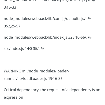
@ ./node_modules/terser-webpack-plugin/dist/cjs.js
3:15-33
@ ./node_modules/webpack/lib/config/defaults.js
952:25-57
@ ./node_modules/webpack/lib/index.js 328:10-66
@ ./src/index.js 14:0-35
WARNING in ./node_modules/loader-
runner/lib/loadLoader.js 19:16-36
Critical dependency: the request of a dependency is an
expression