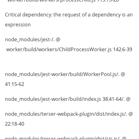
worker/build/workers/processChild.js 113:15-28
Critical dependency: the request of a dependency is an
expression
@ ./node_modules/jest-
worker/build/workers/ChildProcessWorker.js 142:6-39
@ ./node_modules/jest-worker/build/WorkerPool.js
41:15-62
@ ./node_modules/jest-worker/build/index.js 38:41-64
@ ./node_modules/terser-webpack-plugin/dist/index.js
22:18-40