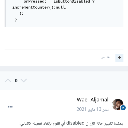
      onPressed:  _isButtonDisabled ? 
_incrementCounter():null,

    );

  }
اقتباس
0
Wael Aljamal
نشر
13 مايو 2021
يمكننا تغيير حالة الزر ل disabled أي نقوم بإلغاء تفعيله كالتالي: