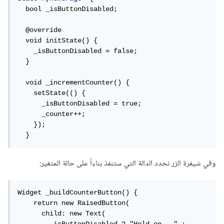
  bool _isButtonDisabled;

  @override

  void initState() {

    _isButtonDisabled = false;

  }

  void _incrementCounter() {

    setState(() {

      _isButtonDisabled = true;

      _counter++;

    });

  }
وفي شيفرة الزر نحدد الدالة التي ستنفذ بناءاً على حالة المتغير:
Widget _buildCounterButton() {

    return new RaisedButton(

      child: new Text(
