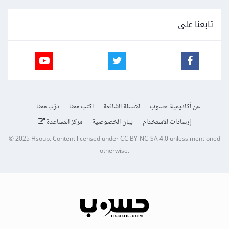
تابعنا على
عن أكاديمية حسوب
الأسئلة الشائعة
اكتب معنا
درّب معنا
إرشادات الاستخدام
بيان الخصوصية
مركز المساعدة
© 2025
Hsoub
.
Content licensed under
CC BY-NC-SA 4.0
unless mentioned
otherwise.