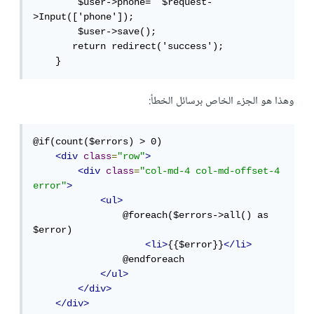
        $user->phone=  $request-
>Input(['phone']);

        $user->save();

       return redirect('success');         

    }
وهذا هو الجزء الخاص برسائل الخطأ:
@if(count($errors) > 0)

<div
class
=
"row"
>
<div
class
=
"col-md-4 col-md-offset-4 
error"
>
<ul>
                @foreach($errors->all() as 
$error)

<li>
{{$error}}
</li>
                @endforeach

</ul>
</div>
</div>