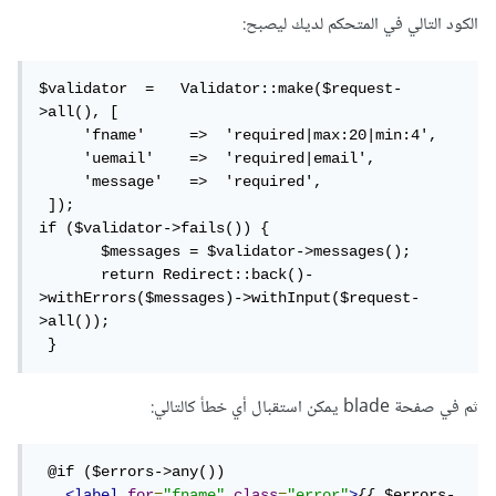
الكود التالي في المتحكم لديك ليصبح:
$validator  =   Validator::make($request-
>all(), [

     'fname'     =>  'required|max:20|min:4',

     'uemail'    =>  'required|email',

     'message'   =>  'required',

 ]);                                                                                                                                                                                                                               

if ($validator->fails()) {

       $messages = $validator->messages();

       return Redirect::back()-
>withErrors($messages)->withInput($request-
>all()); 

 }      
ثم في صفحة blade يمكن استقبال أي خطأ كالتالي:
 @if ($errors->any())

<label
for
=
"fname"
class
=
"error"
>
{{ $errors-