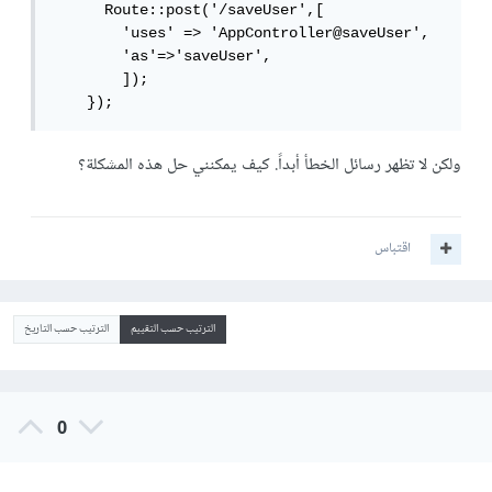
      Route::post('/saveUser',[

        'uses' => 'AppController@saveUser',

        'as'=>'saveUser',

        ]);

    });
ولكن لا تظهر رسائل الخطأ أبداً. كيف يمكنني حل هذه المشكلة؟
اقتباس
الترتيب حسب التقييم
الترتيب حسب التاريخ
0