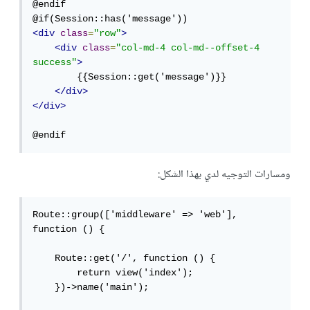
@endif

<div
class
=
"row"
>
<div
class
=
"col-md-4 col-md--offset-4 
success"
>
        {{Session::get('message')}}

</div>
</div>
@endif
ومسارات التوجيه لدي بهذا الشكل:
Route::group(['middleware' => 'web'], 
function () {

    Route::get('/', function () {

        return view('index');

    })->name('main');
