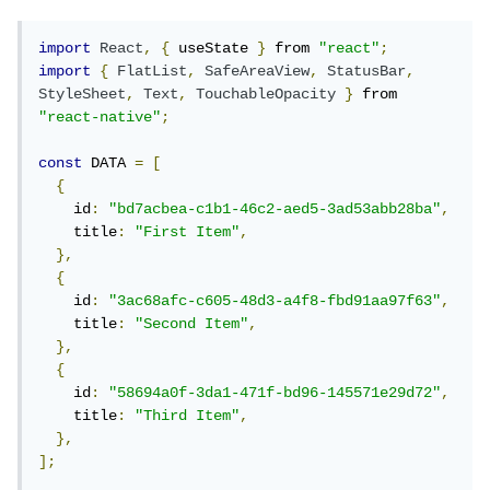
import
React
,
{
 useState 
}
 from 
"react"
;
import
{
FlatList
,
SafeAreaView
,
StatusBar
,
StyleSheet
,
Text
,
TouchableOpacity
}
 from 
"react-native"
;
const
 DATA 
=
[
{
    id
:
"bd7acbea-c1b1-46c2-aed5-3ad53abb28ba"
,
    title
:
"First Item"
,
},
{
    id
:
"3ac68afc-c605-48d3-a4f8-fbd91aa97f63"
,
    title
:
"Second Item"
,
},
{
    id
:
"58694a0f-3da1-471f-bd96-145571e29d72"
,
    title
:
"Third Item"
,
},
];