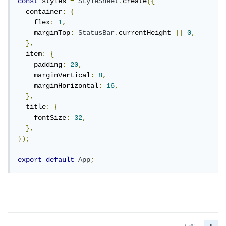
const
 styles 
=
StyleSheet
.
create
({
  container
:
{
    flex
:
1
,
    marginTop
:
StatusBar
.
currentHeight 
||
0
,
},
  item
:
{
    padding
:
20
,
    marginVertical
:
8
,
    marginHorizontal
:
16
,
},
  title
:
{
    fontSize
:
32
,
},
});
export
default
App
;