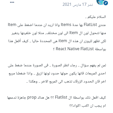
نشر
17 مارس 2021
السلام عليكم ..
عندى FlatList بها عدة Items وانا اريد ان عندما اضغط على Item
منها تتحول لون ال Item الى لون مختلف.. مثلا لون خلفيتها يتغير
لكى تظهر لليوزر ان هذه ال item هى المحددة حاليا .. كيف أفعل هذا
بواسطة React Native FlatList ؟
لمن لم يفهم سؤال .. رجاء انظر الصورة .. فى الصورة عندما ضغط على
احدى المربعات فانها يكون حولها حدود لونها ازرق .. واذا ضغطنا مربع
اخر فان الحدود الزرقاء تذهب الى المربع الاخر .. وهكذا ..
كيف افعل ذلك بواسطة ال Flatlist ؟؟ هل هناك prop جاهزة تدعمها
ام يجب ان اكتب اكواد؟؟