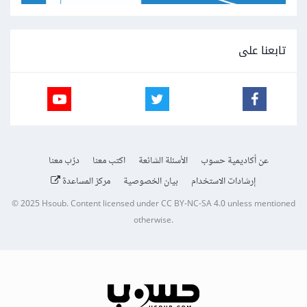
تابعنا على
عن أكاديمية حسوب
الأسئلة الشائعة
اكتب معنا
درّب معنا
إرشادات الاستخدام
بيان الخصوصية
مركز المساعدة
© 2025
Hsoub
.
Content licensed under
CC BY-NC-SA 4.0
unless mentioned
otherwise.