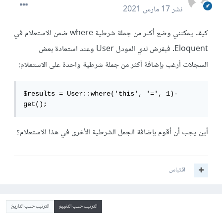
نشر
17 مارس 2021
كيف يمكنني وضع أكثر من جملة شرطية where ضمن الاستعلام في
Eloquent. فبفرض لدي المودل User وعند استعادة بعض
السجلات أرغب بإضافة أكثر من جملة شرطية واحدة على الاستعلام:
$results = User::where('this', '=', 1)-
get();
أين يجب أن أقوم بإضافة الجمل الشرطية الأخرى في هذا الاستعلام؟
اقتباس
الترتيب حسب التقييم
الترتيب حسب التاريخ