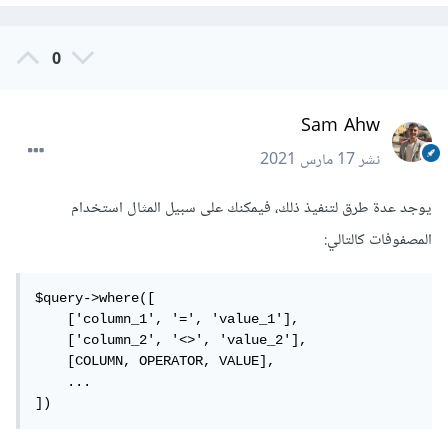
0
Sam Ahw
نشر
17 مارس 2021
يوجد عدة طرق لتنفيذ ذلك، فيمكنك على سبيل المثال استخدام
المصفوفات كالتالي:
$query->where([

    ['column_1', '=', 'value_1'],

    ['column_2', '<>', 'value_2'],

    [COLUMN, OPERATOR, VALUE],

    ...

])