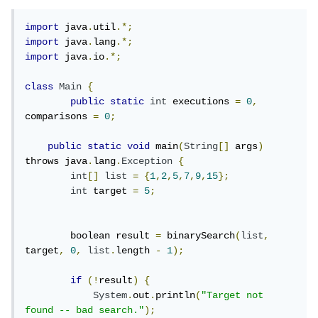
import
 java
.
util
.*;
import
 java
.
lang
.*;
import
 java
.
io
.*;
class
Main
{
public
static
int
 executions 
=
0
,
comparisons 
=
0
;
public
static
void
 main
(
String
[]
 args
)
throws java
.
lang
.
Exception
{
int
[]
list
=
{
1
,
2
,
5
,
7
,
9
,
15
};
int
 target 
=
5
;
        boolean result 
=
 binarySearch
(
list
,
target
,
0
,
list
.
length 
-
1
);
if
(!
result
)
{
System
.
out
.
println
(
"Target not 
found -- bad search."
);