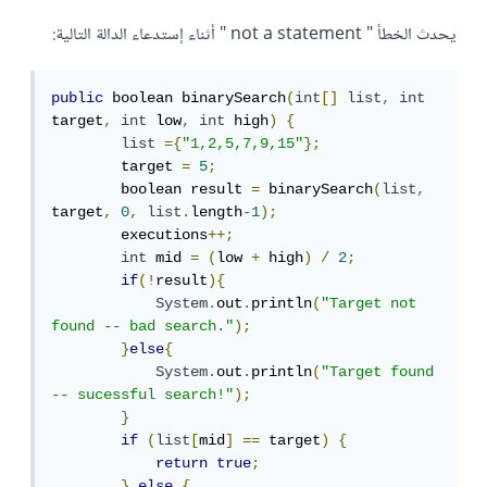
يحدث الخطأ " not a statement " أثناء إستدعاء الدالة التالية:
public
 boolean binarySearch
(
int
[]
list
,
int
target
,
int
 low
,
int
 high
)
{
list
={
"1,2,5,7,9,15"
};
        target 
=
5
;
        boolean result 
=
 binarySearch
(
list
,
target
,
0
,
list
.
length
-
1
);
        executions
++;
int
 mid 
=
(
low 
+
 high
)
/
2
;
if
(!
result
){
System
.
out
.
println
(
"Target not 
found -- bad search."
);
}
else
{
System
.
out
.
println
(
"Target found 
-- sucessful search!"
);
}
if
(
list
[
mid
]
==
 target
)
{
return
true
;
}
else
{