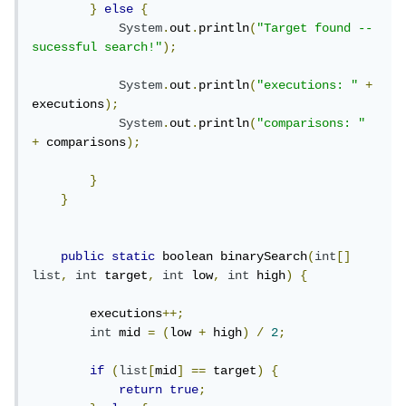
}
else
{
System
.
out
.
println
(
"Target found -- 
sucessful search!"
);
System
.
out
.
println
(
"executions: "
+
executions
);
System
.
out
.
println
(
"comparisons: "
+
 comparisons
);
}
}
public
static
 boolean binarySearch
(
int
[]
list
,
int
 target
,
int
 low
,
int
 high
)
{
        executions
++;
int
 mid 
=
(
low 
+
 high
)
/
2
;
if
(
list
[
mid
]
==
 target
)
{
return
true
;