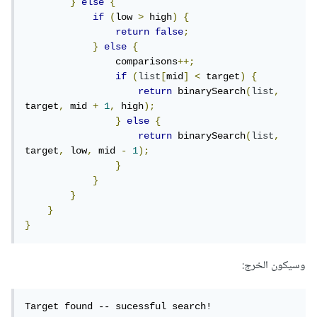
}
else
{
if
(
low 
>
 high
)
{
return
false
;
}
else
{
                comparisons
++;
if
(
list
[
mid
]
<
 target
)
{
return
 binarySearch
(
list
,
target
,
 mid 
+
1
,
 high
);
}
else
{
return
 binarySearch
(
list
,
target
,
 low
,
 mid 
-
1
);
}
}
}
}
}
وسيكون الخرج:
Target found -- sucessful search!
