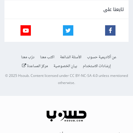
تابعنا على
عن أكاديمية حسوب
الأسئلة الشائعة
اكتب معنا
درّب معنا
إرشادات الاستخدام
بيان الخصوصية
مركز المساعدة
© 2025
Hsoub
.
Content licensed under
CC BY-NC-SA 4.0
unless mentioned
otherwise.