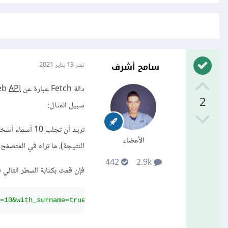
سامح أشرف
نشر
13 يناير 2021
دالة Fetch عبارة عن Web
API
2
سبيل المثال:
تريد أن تجلب 10 أسماء أشخاص عشوائية من
الأعضاء
النتيجة)، ما تراه في المتصفح هو ما سوف تجلبه 
442
2.9k
فإن قمت بكتابة السطر التالي في الـ e
=10&with_surname=true&frequency=common'
));