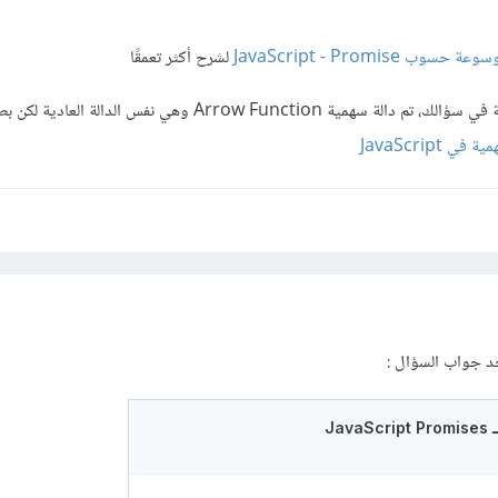
سوب JavaScript - Promise
لشرح أكثر تعمقًا
ملاحظة: في دالة then الثانية في سؤالك، تم دالة سهمية Arrow Function وهي نفس الدا
ي JavaScript
جد جواب السؤال :