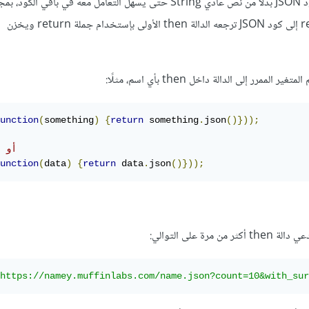
الأخيرة لتقوم بتحويله إلى كود JSON بدلًا من نص عادي String حتى يسهل التعامل معه في باقي الك
يتم تحويل الإجابة response إلى كود JSON ترجعه الدالة then الأولى بإستخدام جملة return ويخزن
مرر إلى الدالة داخل then بأي اسم، مثلًا:
unction
(
something
)
{
return
 something
.
json
()}));
// أو هكذا 
unction
(
data
)
{
return
 data
.
json
()}));
رة على التوالي:
https://namey.muffinlabs.com/name.json?count=10&with_sur