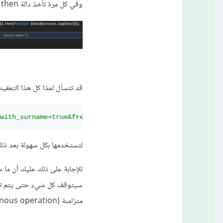
وفي كل مرة تأخذ دالة then ما أعادته دالة then التي قبلها، (أنظر الصور الثالثة fetch_then_then_result.png)
قد تتسأل لمذا كل هذا التعقيد
with_surname=true&frequency=common'
)
لتستخدمها بكل سهولة بعد ذل
متزامنة (asynchronous operation) أي يتم تنفيذ دالة fetch وفي نفس الوقت يظل الموقع يعمل كما كان بالضبط.