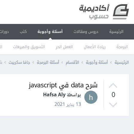
الرئيسية
دروس ومقالات
أسئلة وأجوبة
كتب
دورات
البرمجة
ريادة الأعمال
العمل الحر
التسويق والمبيعات
ال
الرئيسية
أسئلة وأجوبة
الأقسام
أسئلة البرمجة
جافا سكريبت
شرح ta
شرح data في javascript
0
بواسطة Hafsa Aly
13 يناير 2021