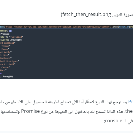
fetch_then_result)
وسنرجع لهذا النوع لاحقًا، أما الآن تحتاج لطريقة للحصول على الأسماء من د
النتيجة، وهنا يأتي دور دالة then، هذه الدالة تسمح لك بالدخول إل
consol: