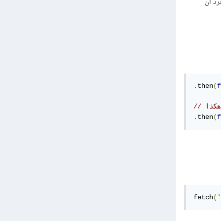
ود، بمجرد أن
.
then
(
f
.
then
(
f
fetch
(
'