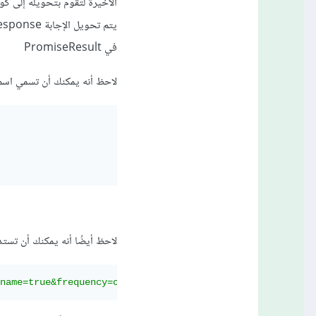
في PromiseResult
لاحظ أنه يمكنك أن تسمي اسم المتغير الم
لاحظ أيضُا أنه يمكنك أن تستدعي دالة then أكثر من م
name=true&frequency=common'
).
then
(
function
(
response
)
{
re