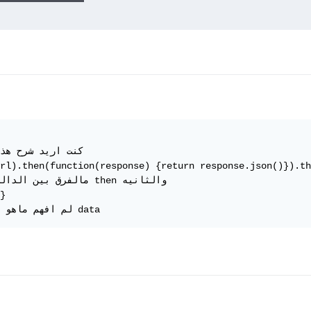
كنت اريد شرح هذ

rl).then(function(response) {return response.json()}).th
مالفرق بين الداله الاولى en

}

لم افهم ماهو المتغير data