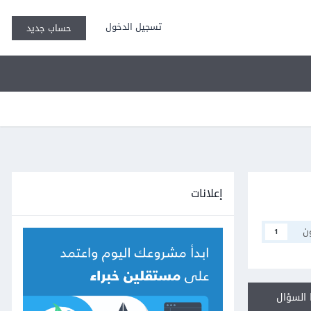
تسجيل الدخول
حساب جديد
إعلانات
ن
1
السؤال