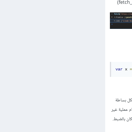
var
 x 
=
ليك أن ما سيحدث للموقع في حالة تأخر الخادم server في إرسال النتيجة response، بكل بساطة
 وجب إستخدام عملية غير