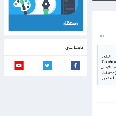
تابعنا على
ا الكود
fetch(u
th والثانيه
data=>{