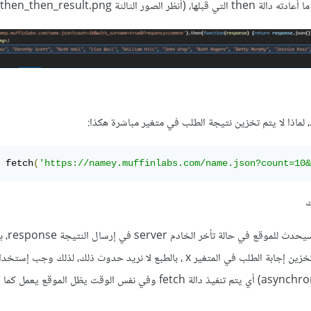
، لماذا لا يتم تخزين نتيجة الطلب في متغير مباشرة هكذا:
 fetch
(
'https://namey.muffinlabs.com/name.json?count=10&
ك
للإجابة على ذلك ع
سيتوقف كل شيء حتى يتم تخزين إجابة الطلب في المتغير x ، بالطبع لا نريد حدوث ذلك، لذلك