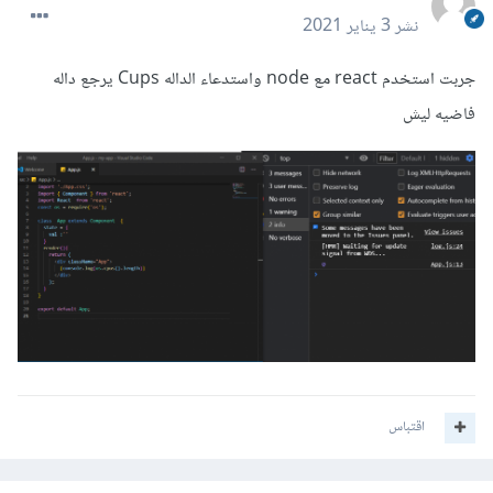
نشر
3 يناير 2021
جربت استخدم react مع node واستدعاء الداله Cups يرجع داله
فاضيه ليش
اقتباس