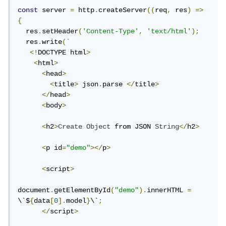
const
 server 
=
 http
.
createServer
((
req
,
 res
)
=>
{
  res
.
setHeader
(
'Content-Type'
,
'text/html'
);
  res
.
write
(`
<!
DOCTYPE html
>
<
html
>
<
head
>
<
title
>
 json
.
parse 
</
title
>
</
head
>
<
body
>
<
h2
>
Create
Object
 from JSON 
String
</
h2
>
<
p id
=
"demo"
></
p
>
<
script
>
document
.
getElementById
(
"demo"
).
innerHTML 
=
\`$
{
data
[
0
].
model
}
\`
;
</
script
>