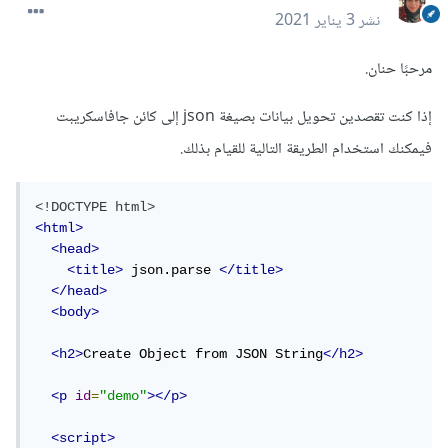
نشر
3 يناير 2021
مرحبًا حنان.
إذا كنت تقصدين تحويل بيانات بصيغة json إلى كائن جافاسكريبت
فيمكنك استخدام الطريقة التالية للقيام بذلك.
<!DOCTYPE html>
<html>
<head>
<title>
 json.parse 
</title>
</head>
<body>
<h2>
Create Object from JSON String
</h2>
<p
id
=
"demo"
></p>
<script>