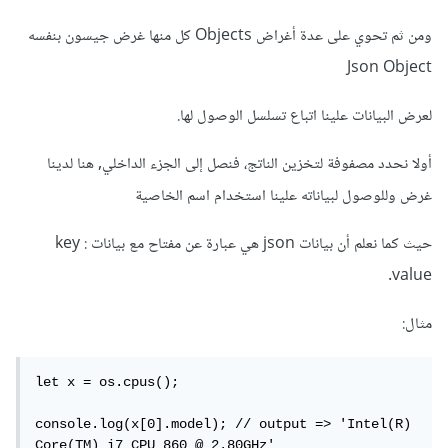
ومن ثم تحوي على عدة أغراض Objects كل منها غرض جيسون بنفسه
Json Object
لعرض البيانات علينا اتباع تسلسل الوصول لها.
أولا نحدد مصفوفة لتخزين الناتج، فنصل إلى الجزء الداخلي, هنا لدينا
غرض وللوصول لبياناته علينا استخدام اسم الخاصية
حيث كما نعلم أن بيانات json هي عبارة عن مفتاح مع بيانات key :
value.
مثال:
let x = os.cpus();

console.log(x[0].model); // output => 'Intel(R) 
Core(TM) i7 CPU 860 @ 2.80GHz'
