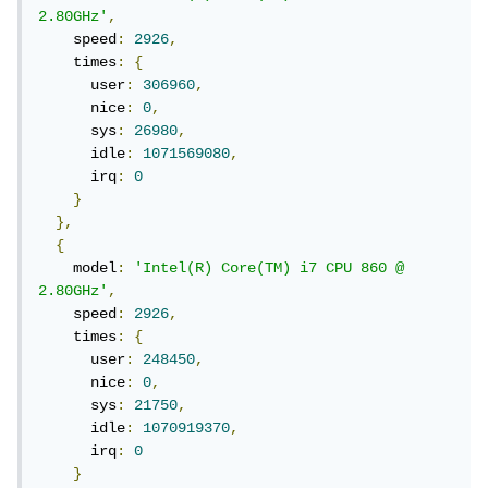
2.80GHz'
,
    speed
:
2926
,
    times
:
{
      user
:
306960
,
      nice
:
0
,
      sys
:
26980
,
      idle
:
1071569080
,
      irq
:
0
}
},
{
    model
:
'Intel(R) Core(TM) i7 CPU 860 @ 
2.80GHz'
,
    speed
:
2926
,
    times
:
{
      user
:
248450
,
      nice
:
0
,
      sys
:
21750
,
      idle
:
1070919370
,
      irq
:
0
}