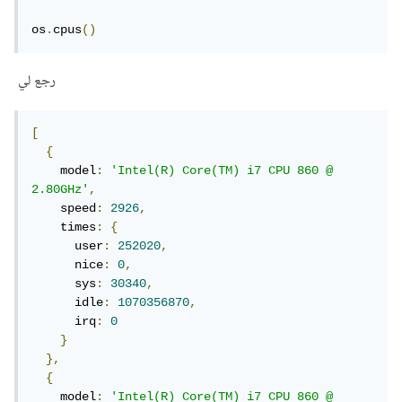
os
.
cpus
()
رجع لي
[
{
    model
:
'Intel(R) Core(TM) i7 CPU 860 @ 
2.80GHz'
,
    speed
:
2926
,
    times
:
{
      user
:
252020
,
      nice
:
0
,
      sys
:
30340
,
      idle
:
1070356870
,
      irq
:
0
}
},
{
    model
:
'Intel(R) Core(TM) i7 CPU 860 @ 