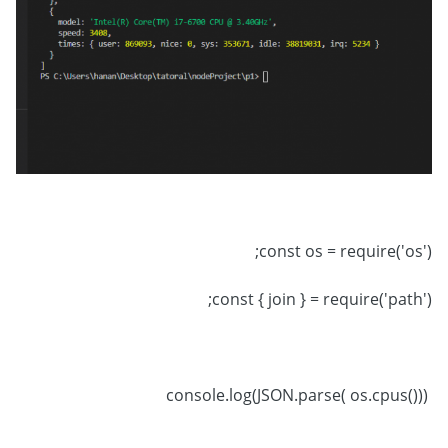
const os = require('os');
const { join } = require('path');
console.log(JSON.parse( os.cpus()))