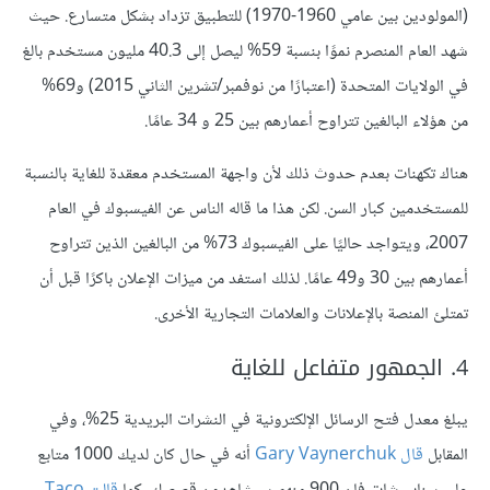
(المولودين بين عامي 1960-1970) للتطبيق تزداد بشكل متسارع. حيث
شهد العام المنصرم نموًا بنسبة 59% ليصل إلى 40.3 مليون مستخدم بالغ
في الولايات المتحدة (اعتبارًا من نوفمبر/تشرين الثاني 2015) و69%
من هؤلاء البالغين تتراوح أعمارهم بين 25 و 34 عامًا.
هناك تكهنات بعدم حدوث ذلك ﻷن واجهة المستخدم معقدة للغاية بالنسبة
للمستخدمين كبار السن. لكن هذا ما قاله الناس عن الفيسبوك في العام
2007، ويتواجد حاليًا على الفيسبوك 73% من البالغين الذين تتراوح
أعمارهم بين 30 و49 عامًا. لذلك استفد من ميزات الإعلان باكرًا قبل أن
تمتلئ المنصة بالإعلانات والعلامات التجارية الأخرى.
4. الجمهور متفاعل للغاية
يبلغ معدل فتح الرسائل الإلكترونية في النشرات البريدية 25%، وفي
المقابل
قال
Gary Vaynerchuk
أنه في حال كان لديك 1000 متابع