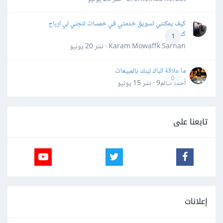
كيف يمكنني تسويق خدمتي في خمسات لتجني لي ارباح
كثيرة
1
Karam Mowaffk Sarhan · نشر
20 يونيو
ما علاقة الباك لينك بالمبيعات
0
أحمد سالم9 · نشر
15 يونيو
تابعنا على
إعلانات