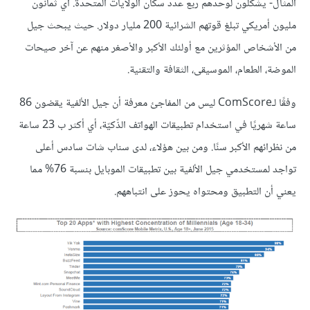
المثال- يشكلون لوحدهم ربع عدد سكان الولايات المتحدة. أي ثمانون
مليون أمريكي تبلغ قوتهم الشرائية 200 مليار دولار. حيث يبحث جيل
من الأشخاص المؤثرين مع أولئك الأكبر والأصغر منهم عن آخر صيحات
الموضة، الطعام، الموسيقى، الثقافة والتقنية.
وفقًا لـComScore ليس من المفاجئ معرفة أن جيل الألفية يقضون 86
ساعة شهريًا في استخدام تطبيقات الهواتف الذّكيّة، أي أكثر ب 23 ساعة
من نظرائهم الأكبر سنًا. ومن بين هؤلاء، لدى سناب شات سادس أعلى
تواجد لمستخدمي جيل الألفية بين تطبيقات الموبايل بنسبة 76% مما
يعني أن التطبيق ومحتواه يحوز على انتباههم.