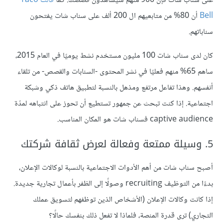
على سناب شات فإن 900 منهم سيشاهدون قصصك. كما
قالت
Taco
Bell
أن 80% من متابعيهم ال 200 ألف على سناب شات يفتحون
سناباتهم.
كان لدى سناب شات 100 مليون مستخدم نشط يوميًا في العام 2015،
ساهم 65% منهم فعليًا في نشر المحتوى -السنابات والقصص- من تلقاء
أنفسهم. وهذا تفاعل مرتفع ومذهل بالنسبة لتطبيق هاتف ذكي وشبكة
اجتماعية. إذا كنت تبحث عن جمهور تستطيع أن تحوز على انتباهه لمدّة
captive audience فسناب شات هو المكان المناسب.
5. وسيلة ممتعة وفعالة لعرض ثقافة شركتك
أصبح سناب شات من أهم الأدوات الاجتماعية بالنسبة لوكالات الإعلان،
بدءًا من التوظيف recruiting وصولًا إلى الظفر بأعمال تجارية جديدة.
إذا كانت وكالات الإعلان (الأشخاص الذين توظفهم لتسويق عملك
التجاري) ترى قدرة المنصة، فلماذا لا تفعل ذلك بنفسك حالًا؟