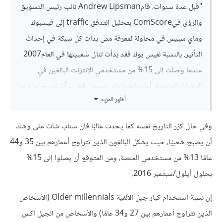
"قبل عدة سنوات، قامAndrew Lipsman نائب رئيس التسويق
والرؤى فيComScore بتحليل التدفق traffic إلى فيسبوك
وماي سبيس في محاولة لمعرفة متى بدأت كل شبكة في إحداث
التأثير. بالنسبة لفيس بوك فقد بدأت تنال شعبيتها في العام2007
عندما وصلت إلى 15% من مستخدمي الإنترنت البالغين في
الولايات المتحدة. أما سابقتها ماي سبيس، فقد بدأت تصبح جزءً من
أظهر المزيد
الثقافة الشعبية في العام 2006 عندما وصلت إلى أكثر من 20%
بقليل."
وفي حال كرّر التاريخ نفسه كما يحدث غالبًا فإن سناب شات على وشك
أن يصبح شعبيًا، حيث يشكل البالغون الذين تتراوح أعمارهم بين 35 و44
عامًا 13% من مستخدمي المنصة، ومن المتوقع أن يصلوا إلى 15%
بحلول أيلول/سبتمبر 2016.
إن نسبة استخدام كبار جيل الألفية Older millennials (الأشخاص
الذين تتراوح أعمارهم بين 27 و34 عامًا) والأشخاص من الجيل اكس