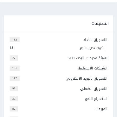
التصنيفات
التسويق بالأداء
132
18
أدوات تحليل الزوار
تهيئة محركات البحث SEO
77
الشبكات الاجتماعية
101
التسويق بالبريد الالكتروني
122
التسويق الضمني
91
استسراع النمو
22
المبيعات
82