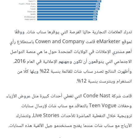
تدرك العلامات التجارية حاليًا الفرصة التي يوفرها سناب شات. ووفقًا
لموقع eMarketer قامت Cowen and Company باستطلاع رأي
أهم مشتري الإعلانات في الولايات المتحدة حول ما هي منصة التواصل
الاجتماعي التي يتوقعون أن تكون وجهتهم الإعلانية في العام 2016،
وأظهرت النتائج تصدر سناب شات للقائمة بنسبة 22% ويلها كلًا من
انستغرام وبنترست بنسبة 12%.
قامت شركة Conde Nast التي تغطي أحداث كبيرة مثل عروض الأزياء
وحفلات Teen Vogue بالتعاقد مع سناب شات لإرسال سنابات
ترويجية خلال التغطية المباشرة للأحداث Live Stories، وتتشارك
الأرباح مع سناب شات عندما يفتح مستخدمو جيل الألفية هذه السنابات.