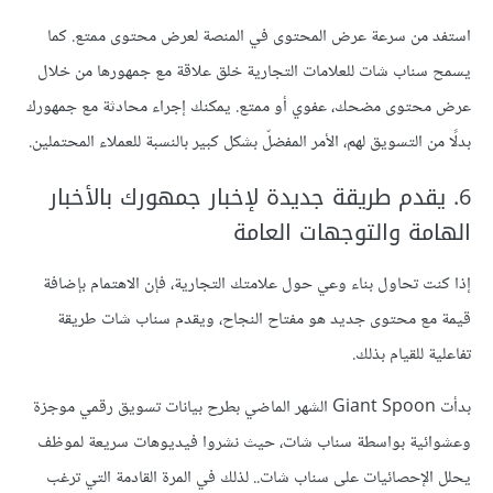
استفد من سرعة عرض المحتوى في المنصة لعرض محتوى ممتع. كما
يسمح سناب شات للعلامات التجارية خلق علاقة مع جمهورها من خلال
عرض محتوى مضحك، عفوي أو ممتع. يمكنك إجراء محادثة مع جمهورك
بدلًا من التسويق لهم، الأمر المفضلّ بشكل كبير بالنسبة للعملاء المحتملين.
6. يقدم طريقة جديدة لإخبار جمهورك بالأخبار
الهامة والتوجهات العامة
إذا كنت تحاول بناء وعي حول علامتك التجارية، فإن الاهتمام بإضافة
قيمة مع محتوى جديد هو مفتاح النجاح، ويقدم سناب شات طريقة
تفاعلية للقيام بذلك.
بدأت Giant Spoon الشهر الماضي بطرح بيانات تسويق رقمي موجزة
وعشوائية بواسطة سناب شات، حيث نشروا فيديوهات سريعة لموظف
يحلل الإحصائيات على سناب شات.. لذلك في المرة القادمة التي ترغب