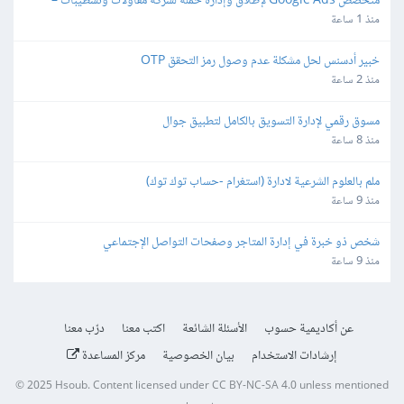
متخصص Google Ads لإطلاق وإدارة حملة لشركة مقاولات وتشطيبات – 
Lead Generation
منذ 1 ساعة
خبير أدسنس لحل مشكلة عدم وصول رمز التحقق OTP
منذ 2 ساعة
مسوق رقمي لإدارة التسويق بالكامل لتطبيق جوال
منذ 8 ساعة
ملم بالعلوم الشرعية لادارة (استغرام -حساب توك توك)
منذ 9 ساعة
شخص ذو خبرة في إدارة المتاجر وصفحات التواصل الإجتماعي
منذ 9 ساعة
عن أكاديمية حسوب
الأسئلة الشائعة
اكتب معنا
درّب معنا
إرشادات الاستخدام
بيان الخصوصية
مركز المساعدة
© 2025
Hsoub
.
Content licensed under
CC BY-NC-SA 4.0
unless mentioned