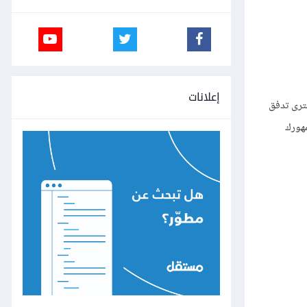
إعلانات
لترى تدفق
مهورك