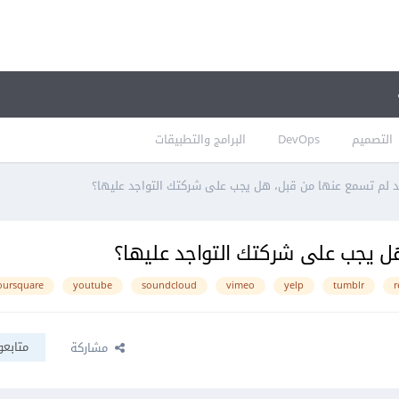
التصميم
DevOps
البرامج والتطبيقات
د لم تسمع عنها من قبل، هل يجب على شركتك التواجد عليها؟
ل يجب على شركتك التواجد عليها؟
oursquare
youtube
soundcloud
vimeo
yelp
tumblr
r
متابعو
مشاركة