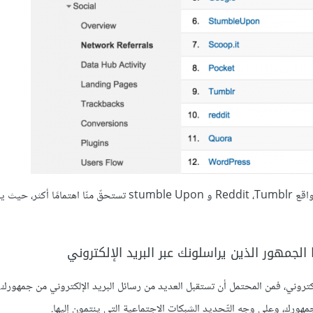
في المثال المعروض في الأعلى عن إحصائيّات Buffer، يبدو أنّ كلًّا من مواقع Reddit ،Tumblr و stumble Upon تستحقّ من
لكتروني، فمن المحتمل أن تستقبل العديد من رسائل البريد الإلكتروني من جمهورك.
مهورك، وعلى وجه التّحديد الشبكات الاجتماعية التي ينتمون إليها.