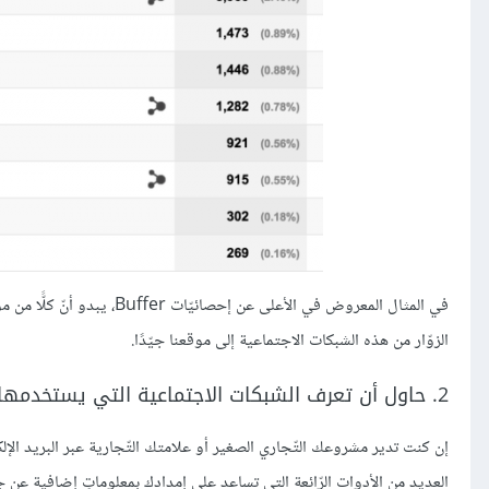
الزوّار من هذه الشبكات الاجتماعية إلى موقعنا جيّدًا.
2. حاول أن تعرف الشبكات الاجتماعية التي يستخدمها الجمهور الذين يراسلونك عبر البريد الإلكتروني
إن كنت تدير مشروعك التّجاري الصغير أو علامتك التّجارية عبر البريد الإ
العديد من الأدوات الرّائعة التي تساعد على إمدادك بمعلوماتٍ إضافية عن ج