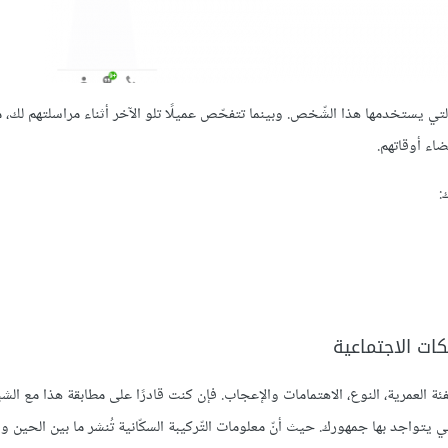
لتي يستخدمها هذا الشّخص. وبينما تتفحّص عميلًا تلو الآخر أثناء مراسلتهم لك، 
اء أوقاتهم.
:
ئة العمرية، النوع، الاهتمامات والإعجاب. فإن كنت قادرًا على مطابقة هذا مع الش
 يتواجد بها جمهورك. حيث أنّ معلومات التّركيبة السكّانية تُنشر ما بين الحين وا