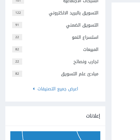
الشبكات الاجتماعية
101
التسويق بالبريد الالكتروني
122
التسويق الضمني
91
استسراع النمو
22
المبيعات
82
تجارب ونصائح
22
مبادئ علم التسويق
82
اعرض جميع التصنيفات
إعلانات