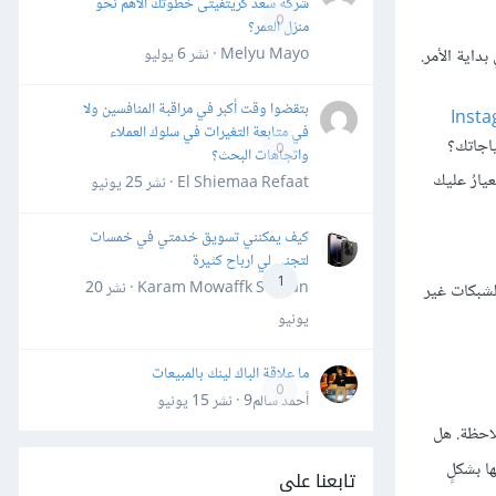
شركة سعد كريتفيتى خطوتك الأهم نحو
0
منزل العمر؟
Melyu Mayo · نشر
6 يوليو
اية الأمر.
بتقضوا وقت أكبر في مراقبة المنافسين ولا
Inst
في متابعة التغيرات في سلوك العملاء
0
واتجاهات البحث؟
يارُ عليك
El Shiemaa Refaat · نشر
25 يونيو
كيف يمكنني تسويق خدمتي في خمسات
لتجني لي ارباح كثيرة
1
Karam Mowaffk Sarhan · نشر
20
لشبكات غير
يونيو
ما علاقة الباك لينك بالمبيعات
0
أحمد سالم9 · نشر
15 يونيو
لاحظة. هل
ا بشكلٍ
تابعنا على