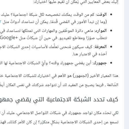
إليك بعض المعايير التي يُمكن أن تُقيم عليها اختيارك:
الوقت
: كم من الوقت يمكنك تخصيصه لكل شبكة اجتماعية؟ عليك أن 
(وما إن تبدأ الأمور في المُضي قُدمًا، يمكن أن تساعدك أدواتٌ مثل
r
الموارد
: ماهي دائرة الموظّفين والمهارات التي تمتلكها لتساعدك ف
تتطلّب صوّرًا ومقاطع للفيديو. في حين أنّ شبكاتُ مثل +Google تؤكّد على جودة المُحتوى المنشور. وعليه، فهل تمتلك الموارد التي توفّر لك احتياجاتك؟
المعرفة
: كيف سيكون مُنحنى تعلُّمك لأساسيات إحدى الشبكات الاجت
أخذه في الاعتبار هنا.
جمهورك
: أين يقضي جمهورك وقته؟ وأيُّ الشبكات الاجتماعية لها التّ
هذا المعيار الأخير (الجمهور) هو الأهم في اختيارك للشبكات الاجتماعية
الشّائعة ، فربما يصبح من المفيد لك أن تتواجد شركتك في نفس المكان أيضً
كيف تحدد الشبكة الاجتماعية التي يقضي جمهو
لكي تحدّد مكان تواجد جمهورك في شبكات التّواصل الاجتماعي، عليك أن ت
تسمع عن إحدى الشبكات الاجتماعية بشكلٍ متكرّر؟ إن كان الأمر كذلك، فهذ