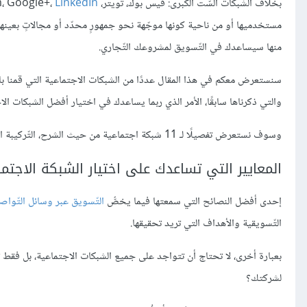
بخلاف الشبكات السّت الكُبرى: فيس بوك، تويتر، Pinterest ،Instagram، Google+،
LinkedIn
مستخدميها أو من ناحية كونها موجّهة نحو جمهورٍ محدّد أو مجالاتٍ بعينها
منها سيساعدك في التّسويق لمشروعك التّجاري.
سنستعرض معكم في هذا المقال عددًا من الشبكات الاجتماعية التي قمنا بانتق
والتي ذكرناها سابقًا، الأمر الذي ربما يساعدك في اختيار أفضل الشبكات 
وسوف نستعرض تفصيلًا لـ 11 شبكة اجتماعية من حيث الشرح، التّركيبة السكّانية والأعداد.
المعايير التي تساعدك على اختيار الشبكة الاجتم
إحدى أفضل النصائح التي سمعتها فيما يخصُّ
التّسويق
عبر وسائل التّواص
التّسويقية والأهداف التي تريد تحقيقها.
بعبارة أخرى، لا تحتاج أن تتواجد على جميع الشبكات الاجتماعية، بل فقط 
لشركتك؟