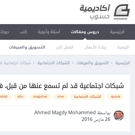
الرئيسية
دروس ومقالات
أسئلة وأجوبة
كتب
دورات
البرمجة
ريادة الأعمال
العمل الحر
التسويق والمبيعات
الرئيسية
التسويق والمبيعات
الشبكات الاجتماعية
شبكات اجتماعية ق
شبكات اجتماعية قد لم تسمع عنها من قبل، ه
quora
الشبكات الاجتماعية
vine
snapchat
ello
eddit
بواسطة Ahmed Magdy Mohammed
26 مارس 2016