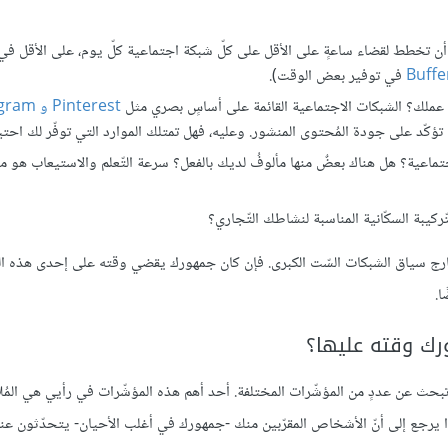
تخطط لقضاء ساعةٍ على الأقل على كلّ شبكة اجتماعية كلّ يوم، على الأقل في بد
Buffe
في توفير بعض الوقت).
ي عملك؟ الشبكات الاجتماعية القائمة على أساسٍ بصري مثل
Pinterest
و
agram
ماعية؟ هل هناك بعضٌ منها مألوفُ لديك بالفعل؟ سرعة التّعلم والاستيعاب هو مع
ركيبة السكّانية المناسبة لنشاطك التّجاري؟
 خارج سياق الشبكات السّت الكبرى. فإن كان جمهورك يقضي وقته على إحدى هذه ا
ا.
رك وقته عليها؟
بحث عن عددٍ من المؤشّرات المختلفة. أحد أهم هذه المؤشّرات في رأيي هي المُ
ا يرجع إلى أنّ الأشخاص المقرّبين منك -جمهورك في أغلب الأحيان- يتحدّثون عنه