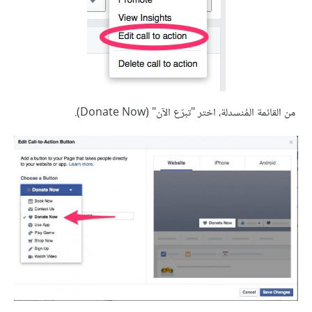
من القائمة المُنسدلة، اختر "تبرّع الآن" (Donate Now).