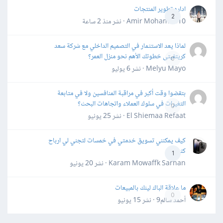
اداره تطوير المنتجات
2
Amir Mohamed10 · نشر
منذ 2 ساعة
لماذا يعد الاستثمار في التصميم الداخلي مع شركة سعد
كريتفيتى خطوتك الأهم نحو منزل العمر؟
0
Melyu Mayo · نشر
6 يوليو
بتقضوا وقت أكبر في مراقبة المنافسين ولا في متابعة
التغيرات في سلوك العملاء واتجاهات البحث؟
0
El Shiemaa Refaat · نشر
25 يونيو
كيف يمكنني تسويق خدمتي في خمسات لتجني لي ارباح
كثيرة
1
Karam Mowaffk Sarhan · نشر
20 يونيو
ما علاقة الباك لينك بالمبيعات
0
أحمد سالم9 · نشر
15 يونيو