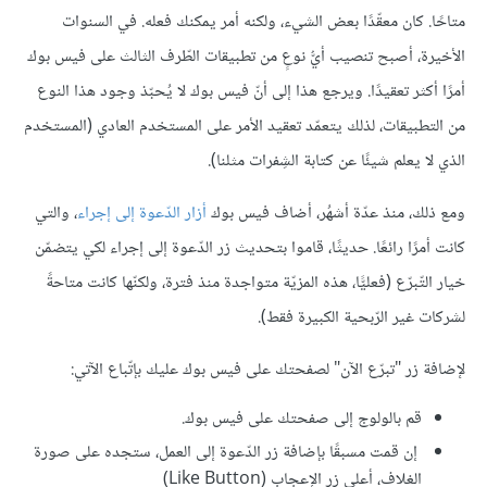
متاحًا. كان معقّدًا بعض الشيء، ولكنه أمر يمكنك فعله. في السنوات
الأخيرة، أصبح تنصيب أيُّ نوعٍ من تطبيقات الطّرف الثالث على فيس بوك
أمرًا أكثر تعقيدًا. ويرجع هذا إلى أنّ فيس بوك لا يُحبّذ وجود هذا النوع
من التطبيقات، لذلك يتعمّد تعقيد الأمر على المستخدم العادي (المستخدم
الذي لا يعلم شيئًا عن كتابة الشِفرات مثلنا).
ومع ذلك، منذ عدّة أشهُر، أضاف فيس بوك
أزار
الدّعوة إلى إجراء
، والتي
كانت أمرًا رائعًا. حديثًا، قاموا بتحديث زر الدّعوة إلى إجراء لكي يتضمّن
خيار التّبرّع (فعليًّا، هذه المزيّة متواجدة منذ فترة، ولكنّها كانت متاحةً
لشركات غير الرّبحية الكبيرة فقط).
لإضافة زر "تبرّع الآن" لصفحتك على فيس بوك عليك بإتّباع الآتي:
قم بالولوج إلى صفحتك على فيس بوك.
إن قمت مسبقًا بإضافة زر الدّعوة إلى العمل، ستجده على صورة
الغلاف، أعلى زر الإعجاب (Like Button)