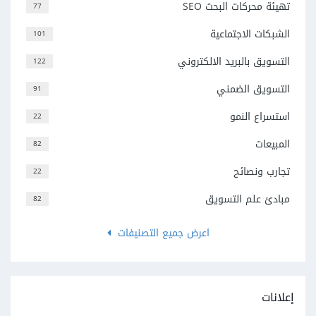
تهيئة محركات البحث SEO
77
الشبكات الاجتماعية
101
التسويق بالبريد الالكتروني
122
التسويق الضمني
91
استسراع النمو
22
المبيعات
82
تجارب ونصائح
22
مبادئ علم التسويق
82
اعرض جميع التصنيفات
إعلانات