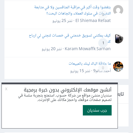
بتقضوا وقت أكبر في مراقبة المنافسين ولا في متابعة
التغيرات في سلوك العملاء واتجاهات البحث؟
0
El Shiemaa Refaat · نشر
25 يونيو
كيف يمكنني تسويق خدمتي في خمسات لتجني لي ارباح
كثيرة
1
Karam Mowaffk Sarhan · نشر
20 يونيو
ما علاقة الباك لينك بالمبيعات
0
أحمد سالم9 · نشر
15 يونيو
تابعنا على