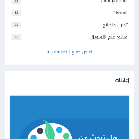
استسراع النمو
22
المبيعات
82
تجارب ونصائح
22
مبادئ علم التسويق
82
اعرض جميع التصنيفات
إعلانات