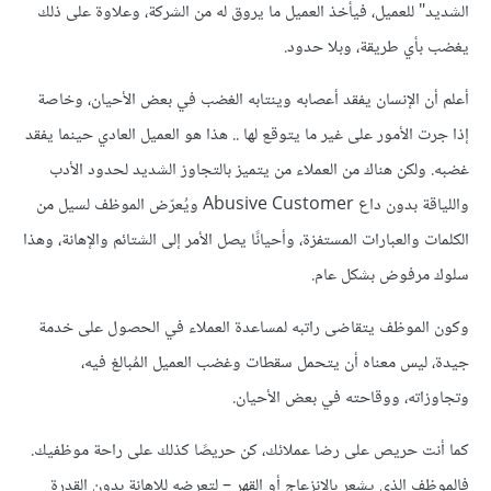
الشديد" للعميل، فيأخذ العميل ما يروق له من الشركة، وعلاوة على ذلك
يغضب بأي طريقة، وبلا حدود.
أعلم أن الإنسان يفقد أعصابه وينتابه الغضب في بعض الأحيان، وخاصة
إذا جرت الأمور على غير ما يتوقع لها .. هذا هو العميل العادي حينما يفقد
غضبه. ولكن هناك من العملاء من يتميز بالتجاوز الشديد لحدود الأدب
واللياقة بدون داع Abusive Customer ويُعرّض الموظف لسيل من
الكلمات والعبارات المستفزة، وأحيانًا يصل الأمر إلى الشتائم والإهانة، وهذا
سلوك مرفوض بشكل عام.
وكون الموظف يتقاضى راتبه لمساعدة العملاء في الحصول على خدمة
جيدة، ليس معناه أن يتحمل سقطات وغضب العميل المُبالغ فيه،
وتجاوزاته، ووقاحته في بعض الأحيان.
كما أنت حريص على رضا عملائك، كن حريصًا كذلك على راحة موظفيك.
فالموظف الذي يشعر بالانزعاج أو القهر – لتعرضه للإهانة بدون القدرة