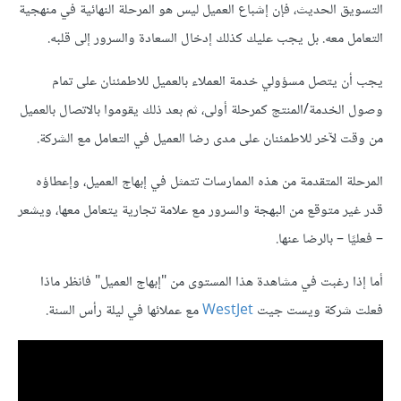
التسويق الحديث، فإن إشباع العميل ليس هو المرحلة النهائية في منهجية
التعامل معه. بل يجب عليك كذلك إدخال السعادة والسرور إلى قلبه.
يجب أن يتصل مسؤولي خدمة العملاء بالعميل للاطمئنان على تمام
وصول الخدمة/المنتج كمرحلة أولى، ثم بعد ذلك يقوموا بالاتصال بالعميل
من وقت لآخر للاطمئنان على مدى رضا العميل في التعامل مع الشركة.
المرحلة المتقدمة من هذه الممارسات تتمثل في إبهاج العميل، وإعطاؤه
قدر غير متوقع من البهجة والسرور مع علامة تجارية يتعامل معها، ويشعر
– فعليًا – بالرضا عنها.
أما إذا رغبت في مشاهدة هذا المستوى من "إبهاج العميل" فانظر ماذا
فعلت شركة ويست جيت
WestJet
مع عملائها في ليلة رأس السنة.