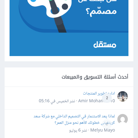
أحدث أسئلة التسويق والمبيعات
اداره تطوير المنتجات
2
Amir Mohamed10 · نشر
الخميس في 05:16
لماذا يعد الاستثمار في التصميم الداخلي مع شركة سعد
كريتفيتى خطوتك الأهم نحو منزل العمر؟
0
Melyu Mayo · نشر
6 يوليو