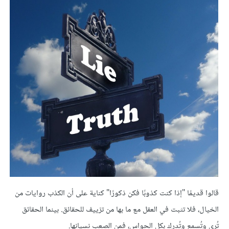
قالوا قديمًا "إذا كنت كذوبًا فكن ذكورًا" كناية على أن الكذب روايات من
الخيال، فلا تثبت في العقل مع ما بها من تزييف للحقائق. بينما الحقائق
تُرى وتُسمع وتُدرك بكل الحواس، فمن الصعب نسيانها.