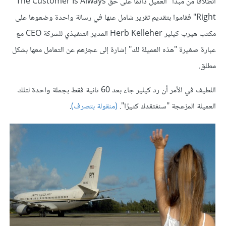
انطلاقًا من مبدأ "العميل دائمًا على حق The Customer Is Always
Right" فقاموا بتقديم تقرير شامل عنها في رسالة واحدة وضعوها على
مكتب هيرب كيلير Herb Kelleher المدير التنفيذي للشركة CEO مع
عبارة صغيرة "هذه العميلة لك" إشارة إلى عجزهم عن التعامل معها بشكل
مطلق.
اللطيف في الأمر أن رد كيلير جاء بعد 60 ثانية فقط بجملة واحدة لتلك
العميلة المزعجة "سنفتقدك كثيرًا".
(منقولة بتصرف
)
.