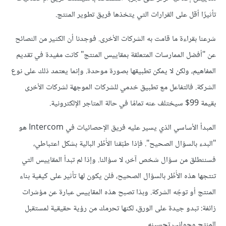
تأثيرًا أقل على القرارات التي يتخذها فريق تطوير المنتج.
شرعنا بقراءة ما قامت به الشركات الأخرى. فوجدنا أن الكثير من النصائح
عن "أفضل الممارسات المتعلقة بمقاييس المنتج" كانت مفيدة في تقديم
المفاهيم، ولكن لا يمكن تطبيقها بصورة موحدة. وإنما يعتمد ذلك على نوع
الشركة. فالتفاعل مع تطبيق خدمي للشركات الموجهة لشركات الأخرى
بقيمة 99$ سيختلف عنه تمامًا في حالة المتاجر الإلكترونية.
المبدأ الأساسي الذي يسير عليه فريق الإحصائيات في Intercom هو
"البدء بالسؤال الصحيح". فإذا طبّقنا الأُطُر البالية بشكل اعتباطي،
فسننطلق من سؤال شخص آخر، لا سؤالنا. وإذا لم تبدأ المقاييس التي
تنتجها هذه الأُطُر بالسؤال الصحيح، فلن يكون لها تأثير على كيفية بناء
المنتج أو توجّه الشركة. وبذا تصبح هذه المقاييس عبارة عن مؤشرات
زائفة: تبدو جيدة على الورق، لكنها تحرمك من رؤية حقيقية لمستقبل
المنتج وجوانب تحسينه.