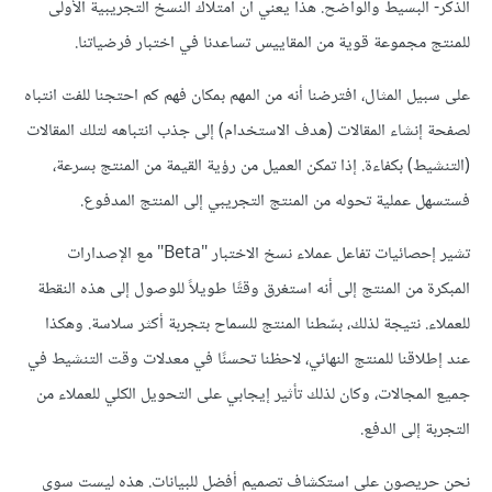
الذكر- البسيط والواضح. هذا يعني أن امتلاك النسخ التجريبية الأولى
للمنتج مجموعة قوية من المقاييس تساعدنا في اختبار فرضياتنا.
على سبيل المثال، افترضنا أنه من المهم بمكان فهم كم احتجنا للفت انتباه
لصفحة إنشاء المقالات (هدف الاستخدام) إلى جذب انتباهه لتلك المقالات
(التنشيط) بكفاءة. إذا تمكن العميل من رؤية القيمة من المنتج بسرعة،
فستسهل عملية تحوله من المنتج التجريبي إلى المنتج المدفوع.
تشير إحصائيات تفاعل عملاء نسخ الاختبار "Beta" مع الإصدارات
المبكرة من المنتج إلى أنه استغرق وقتًا طويلاً للوصول إلى هذه النقطة
للعملاء. نتيجة لذلك، بسّطنا المنتج للسماح بتجربة أكثر سلاسة. وهكذا
عند إطلاقنا للمنتج النهائي، لاحظنا تحسنًا في معدلات وقت التنشيط في
جميع المجالات، وكان لذلك تأثير إيجابي على التحويل الكلي للعملاء من
التجربة إلى الدفع.
نحن حريصون على استكشاف تصميم أفضل للبيانات. هذه ليست سوى