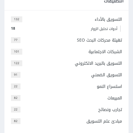
التصنيفات
التسويق بالأداء
132
18
أدوات تحليل الزوار
تهيئة محركات البحث SEO
77
الشبكات الاجتماعية
101
التسويق بالبريد الالكتروني
122
التسويق الضمني
91
استسراع النمو
22
المبيعات
82
تجارب ونصائح
22
مبادئ علم التسويق
82