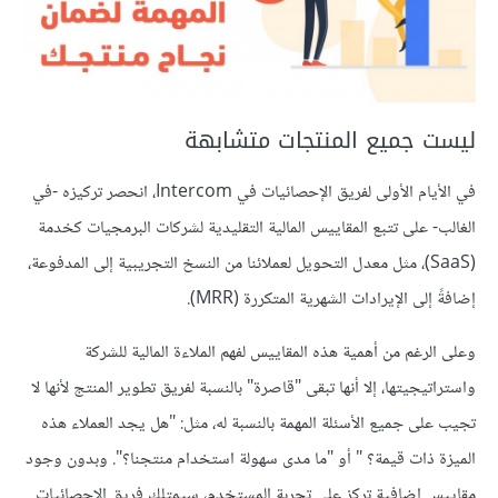
ليست جميع المنتجات متشابهة
في الأيام الأولى لفريق الإحصائيات في Intercom، انحصر تركيزه -في
الغالب- على تتبع المقاييس المالية التقليدية لشركات البرمجيات كخدمة
(SaaS)، مثل معدل التحويل لعملائنا من النسخ التجريبية إلى المدفوعة،
إضافةً إلى الإيرادات الشهرية المتكررة (MRR).
وعلى الرغم من أهمية هذه المقاييس لفهم الملاءة المالية للشركة
واستراتيجيتها، إلا أنها تبقى "قاصرة" بالنسبة لفريق تطوير المنتج لأنها لا
تجيب على جميع الأسئلة المهمة بالنسبة له، مثل: "هل يجد العملاء هذه
الميزة ذات قيمة؟ " أو "ما مدى سهولة استخدام منتجنا؟". وبدون وجود
مقاييس إضافية تركز على تجربة المستخدم، سيمتلك فريق الإحصائيات