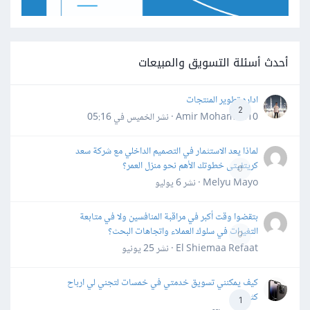
أحدث أسئلة التسويق والمبيعات
اداره تطوير المنتجات
2
Amir Mohamed10 · نشر
الخميس في 05:16
لماذا يعد الاستثمار في التصميم الداخلي مع شركة سعد
كريتفيتى خطوتك الأهم نحو منزل العمر؟
0
Melyu Mayo · نشر
6 يوليو
بتقضوا وقت أكبر في مراقبة المنافسين ولا في متابعة
التغيرات في سلوك العملاء واتجاهات البحث؟
0
El Shiemaa Refaat · نشر
25 يونيو
كيف يمكنني تسويق خدمتي في خمسات لتجني لي ارباح
كثيرة
1