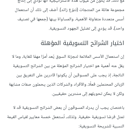
مع ذلك، قد يكون من عيوب هذه الاستراتيجية أنها تؤدي إلى إنتاج
مجموعة هائلة من المنتجات (تنوّع زائد). أضف إلى ذلك أن استعمال
أسس متعددة متفاوتة الأهمية، والمساواة بينها (جمعها في تصنيف
واحد)، قد يؤدي إلى تضليل الجهود التسويقية.
اختيار الشرائح التسويقية المؤهلة
إن استعمال الأسس الملائمة لتجزئة السوق يُعد أمرًا مهمًا للغاية، وما لا
يقل عنه أهمية هو اختيار الشرائح المؤهلة من بين الشرائح التسويقية
الناتجة، إذ يجب على المسوقين أن يكونوا قادرين على التفريق بين
الزبائن المحتملين فعلًا، والأفراد والشركات الذين يحملون صفات مشابهة
ولكن لا يمكن تحويلهم إلى مشترين حقيقيين.
باختصار، يجب أن يدرك المسوقون أن بعض الشرائح التسويقية قد لا
تمثل فرصًا تسويقية حقيقية. ولذلك، تُستعمل خمسة معايير لقياس القيمة
النسبية للشريحة التسويقية: