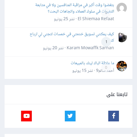
بتقضوا وقت أكبر في مراقبة المنافسين ولا في متابعة
التغيرات في سلوك العملاء واتجاهات البحث؟
0
El Shiemaa Refaat · نشر
25 يونيو
كيف يمكنني تسويق خدمتي في خمسات لتجني لي ارباح
كثيرة
1
Karam Mowaffk Sarhan · نشر
20 يونيو
ما علاقة الباك لينك بالمبيعات
0
أحمد سالم9 · نشر
15 يونيو
تابعنا على