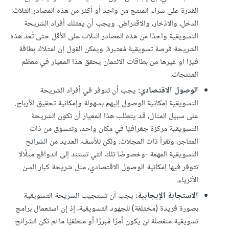
القدرة على شراء المنتج من واحد أو أكثر من هذه المصادر الثلاث:
الدخل، والادّخار، والاقتراض. ويجب أن يمتلك أفراد الشريحة
التسويقية واحدًا من هذه المصادر الثلاث على الأقل حتى تُعد هذه
الشريحة فرصة تسويقية مُعتبرة. ويمكن القول إن امتلاك بطاقة
فيزا أو غيرها من بطاقات الائتمان يحقق هذا المعيار في معظم
المنتجات.
الوصول الاقتصادي:
يجب أن تتوفر في أفراد الشريحة
التسويقية إمكانية الوصول إليهم بسهولة وإمكانية تحقيق الأرباح.
على سبيل المثال، قد يتطلب هذا المعيار أن تكون الشريحة
التسويقية مركزة جغرافيًا في مكان واحد، وتتسوق من ذات
المتاجر، وتقرأ ذات المجلات. ولكن للأسف، العديد من الشرائح
التسويقية المهمة -وخصوصًا تلك التي تستند إلى الدوافع مثلًالا
تتوفر فيها إمكانية الوصول الاقتصادي، مثل شريحة كبار السن
الأثرياء.
الاستجابة الإيجابية:
يجب أن تستجيب الشريحة التسويقية
بصورة فريدة (مختلفة) للجهود التسويقية، إذ إن استعمال برامج
تسويقية منفصلة لن يكون أمرًا مُبررًا أو منطقيًا ما لم تكن الشرائح