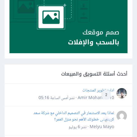
أحدث أسئلة التسويق والمبيعات
اداره تطوير المنتجات
2
Amir Mohamed10 · نشر
أمس الساعة 05:16
لماذا يعد الاستثمار في التصميم الداخلي مع شركة سعد
كريتفيتى خطوتك الأهم نحو منزل العمر؟
0
Melyu Mayo · نشر
6 يوليو