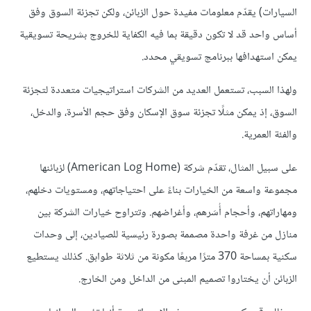
السيارات) يقدّم معلومات مفيدة حول الزبائن، ولكن تجزئة السوق وفق
أساس واحد قد لا تكون دقيقة بما فيه الكفاية للخروج بشريحة تسويقية
يمكن استهدافها ببرنامج تسويقي محدد.
ولهذا السبب، تستعمل العديد من الشركات استراتيجيات متعددة لتجزئة
السوق، إذ يمكن مثلًا تجزئة سوق الإسكان وفق حجم الأسرة، والدخل،
والفئة العمرية.
على سبيل المثال، تقدّم شركة (American Log Home) لزبائنها
مجموعة واسعة من الخيارات بناءً على احتياجاتهم، ومستويات دخلهم،
ومهاراتهم، وأحجام أُسَرهم، وأغراضهم. وتتراوح خيارات الشركة بين
منازل من غرفة واحدة مصممة بصورة رئيسية للصيادين، إلى وحدات
سكنية بمساحة 370 مترًا مربعًا مكونة من ثلاثة طوابق. كذلك يستطيع
الزبائن أن يختاروا تصميم المبنى من الداخل ومن الخارج.