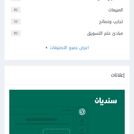
المبيعات
82
تجارب ونصائح
22
مبادئ علم التسويق
82
اعرض جميع التصنيفات
إعلانات