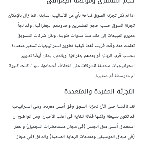
حجم المشتري وموقعه الجغرافي
إذا لم تكن تجزئة السوق مُتاحة بأي من الأساليب السابقة، فما زال بالإمكان
تجزئة السوق حسب حجم المشترين وحدودهم الجغرافية، وقد لجأ
مديرو المبيعات إلى ذلك منذ سنوات طويلة، ولكن شركات التسويق
تعلمت منذ وقت قريب فقط كيفية تطوير استراتيجيات تسعير متعددة
بحسب قُرب الزبائن أو بعدهم جغرافيًا. وبالمثل، يمكن أيضًا تطوير
استراتيجيات مختلفة للشركات على اختلاف أحجامها، سواءً كانت كبيرة
أم متوسطة أم صغيرة.
التجزئة المفردة والمتعددة
لقد ناقشنا حتى الآن تجزئة السوق وفق أسس مفردة، وهي استراتيجية
قد تكون بسيطة ولكنها فعّالة للغاية في أغلب الأحيان. ومن الواضح أن
استعمال أسس مثل الجنس (في مجال مستحضرات التجميل) والعمر
(في مجال الموسيقى ومنتجات الرعاية الصحية) والدخل (في مجال