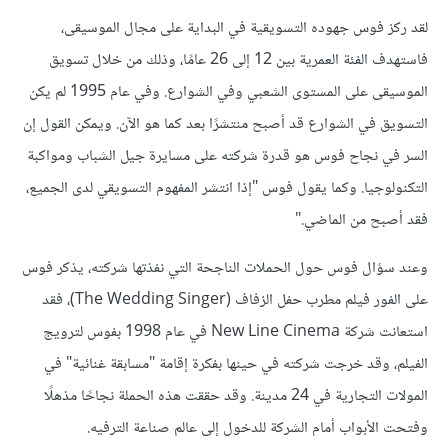
لقد ركز فوس جهوده التسويقية في البداية على مجال الموسيقى،
فاستهدف الفئة العمرية بين 12 إلى 26 عامًا، وذلك من خلال تسويق
الموسيقى على المستوى الشعبي وفي الشوارع. وفي عام 1995 لم يكن
التسويق في الشوارع قد أصبح منتشرًا بعد كما هو الآن. ويمكن القول إن
السر في نجاح فوس هو قدرة شركته على مسايرة جيل الشباب ومواكبة
التكنولوجيا. وكما يقول فوس "إذا انتشر المفهوم التسويقي لدى الجميع،
فقد أصبح من الماضي."
وعند سؤال فوس حول الحملات الناجحة التي نفذتها شركته، يذكر فوس
على الفور فيلم مطرب حفل الزفاف (The Wedding Singer)، فقد
استعانت شركة New Line Cinema في عام 1998 بفوس لترويج
الفيلم، وقد خرجت شركته في حينها بفكرة إقامة "مسابقة غنائية" في
المولات التجارية في 24 مدينة. وقد حققت هذه الحملة نجاحًا مذهلًا
وفتحت الأبواب أمام الشركة للدخول إلى عالم صناعة الترفيه.