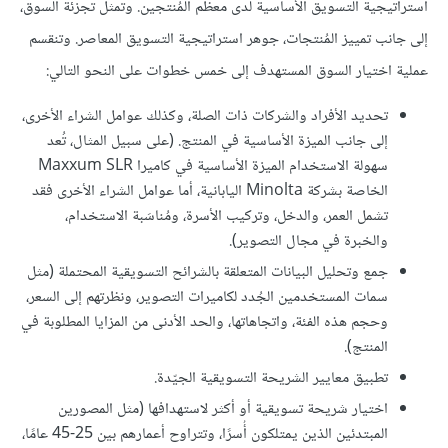
استراتيجية التسويق الأساسية لدى معظم المُنتجين. وتمثل تجزئة السوق،
إلى جانب تمييز المُنتجات، جوهر استراتيجية التسويق المعاصر. وتنقسم
عملية اختيار السوق المستهدف إلى خمس خطوات على النحو التالي:
تحديد الأفراد والشركات ذات الصلة، وكذلك عوامل الشراء الأخرى،
إلى جانب الميزة الأساسية في المنتج. (على سبيل المثال، تُعد
سهولة الاستخدام الميزة الأساسية في كاميرا Maxxum SLR
الخاصة بشركة Minolta اليابانية، أما عوامل الشراء الأخرى فقد
تشمل العمر، والدخل، وتركيب الأسرة، ومُناسَبة الاستخدام،
والخبرة في مجال التصوير).
جمع وتحليل البيانات المتعلقة بالشرائح التسويقية المحتملة (مثل
سمات المستخدمين الجُدد لكاميرات التصوير، ونظرتهم إلى السعر،
وحجم هذه الفئة، واتجاهاتها، والحد الأدنى من المزايا المطلوبة في
المنتج).
تطبيق معايير الشريحة التسويقية الجيّدة.
اختيار شريحة تسويقية أو أكثر لاستهدافها (مثل المصورين
المبتدئين الذين يمتلكون أُسرًا، وتتراوح أعمارهم بين 25-45 عامًا،