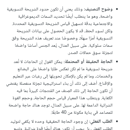
وضوح التصنيف:
وذلك يعني أن تكون حدود الشريحة التسويقية
واضحة، وهو ما يتطلب أيضًا تحديد السمات الديموغرافية
والاجتماعية بدقة لتسهيل قياس الشريحة التسويقية المحددة.
ولكن لسوء الحظ، قد لا يكون الحصول على بيانات الشريحة
التسويقية أمرًا سهلًا، وخصوصًا عند تعريف هذه الشريحة وفق
سمات سلوكية. على سبيل المثال، يُعد الجنس أساسًا واضحًا
لتجزئة سوق حمالات الصدر.
الحاجة الحقيقة أو المحتملة:
يمكن القول إن الحاجات لا تُعد
شريحة تسويقية ما لم تكن تعكس طلبًا واضحًا على البضائع
والخدمات، وما لم يكن بالإمكان تحويلها إلى رغبات عبر التعليم
والإقناع. أضف إلى ذلك أن بناء استراتيجية تجزئة منفصلة يقتضي
أن تكون الحاجة إلى ذلك الصِنف من المُنتجات كبيرةً بما فيه
الكفاية. ويتطلب هذا المعيار قياس حجم الحاجة، وحجم القوة
الشرائية الداعمة لها. على سبيل المثال، توجد هناك حاجة واضحة
للمصاعد في بناية مكونة من 40 طابقًا.
الطلب الفعلي:
إن وجود الحاجة الحقيقية وحده لا يكفي لتوليد
الطلب الفعلي، بل يجب أن تكون هناك أيضًا قوة شرائية. وتنبع