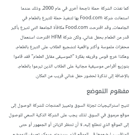
كما نفذت الشركة حملة ناجحة أخرى في عام 2000، وذلك عندما
استعانت شركة Food.com بها لتنفيذ حملة للتبرع بالطعام في
الجامعات، وقد اقترحت Food.com مكافأة الجامعة التي تتبرع بأكبر
قدر من الطعام بحفل غنائي، ولكن شركة HFM اقترحت استعمال
محفزات ملموسة وأكثر واقعية لتشجيع الطلاب على التبرع بالطعام،
وهكذا خرج فوس وفريقه بفكرة "الموسيقى مقابل الطعام" فقد قاموا
بتوزيع أقراص موسيقية مجانية على الطلاب الذين تبرعوا بالطعام،
بالإضافة إلى تذكرة لحضور حفل غنائي قريب من المكان.
مفهوم التموضع
تتيح استراتيجيات تجزئة السوق وتمييز المنتجات للشركة الوصول إلى
موقع مرموق في السوق. لذلك يجب على الشركة الذكية السعي للوصول
إلى الموقع الذي تتطلع إليه، لا أن تنتظر الزبائن أو الجمهور أو حتى
المنافسين ليضعوها في الموقع الذي يريدونه. ويمكن تعريف التموضع