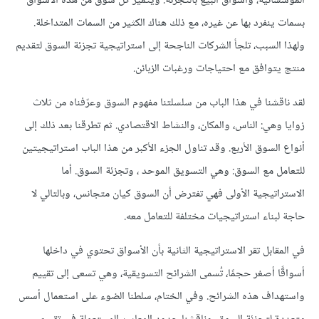
المؤسساتية، وأسواق البيع بالتجزئة. ويتميز كل سوق من هذه الأسواق
بسمات ينفرد بها عن غيره، مع ذلك هناك الكثير من السمات المتداخلة.
ولهذا السبب، تلجأ الشركات الناجحة إلى استراتيجية تجزئة السوق لتقديم
منتج يتوافق مع احتياجات ورغبات الزبائن.
لقد ناقشنا في هذا الباب من سلسلتنا مفهوم السوق وعرّفناه من ثلاث
زوايا وهي: الناس، والمكان، والنشاط الاقتصادي. ثم تطرقنا بعد ذلك إلى
أنواع السوق الأربع. وقد تناول الجزء الأكبر من هذا الباب استراتيجيتين
للتعامل مع السوق: وهي التسويق الموحد ، وتجزئة السوق. أما
الاستراتيجية الأولى فهي تفترض أن السوق كيان متجانس، وبالتالي لا
حاجة لبناء استراتيجيات مختلفة للتعامل معه.
في المقابل تقر الاستراتيجية الثانية بأن الأسواق تحتوي في داخلها
أسواقًا أصغر حجمًا، تُسمى الشرائح التسويقية، وهي تسعى إلى تقييم
واستهداف هذه الشرائح. وفي الختام، سلطنا الضوء على استعمال أسس