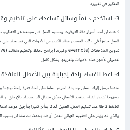
التفكير في تغييره.
3- استخدم دائماً وسائل تساعدك على تنظيم وقتك
لا شك ان أحد أسرار دقة التوقيت وتسليم العمل في موعده هو التنظيم، ت
تفصيلي لأشهر هذه الادوات وتعريفها بشكل كامل.
4- أعط لنفسك راحة إجبارية بين الأعمال المنفذة
عندما ترسل إليك إعمال جديدة، احرص تماما على أخذ فترة راحة بينهما ولا 
مجهودا كبيرا، القيام بتنفيذ الأعمال بشكل متتال قد يصيبك بالإرهاق أو ا
الضغط لاحقا عند تسليم العمل، العميل قد لا يتأثر كثيرا بتأجيل موعد است
والذي قد يؤثر علي التقييم النهائي للعمل أو قد يحدث لك مشاكل بسبب ال