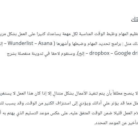
نظيم المهام وظبط الوقت المناسبة لكل مهمة يساعدك كثيرا على العمل بشكل مر
العمل جاهزاً في وقته المحدد، هناك الكثير من الأ
تدوين الملاحظات (evernote وغيرها) برامج لحفظ وتنظيم ملفاتك (dropbox – Google drive – إلخ)، وسنقوم لاحقا في تدوينة منفصلة بشرح
ينصح مطلقاً بأن يتم تنفيذ الأعمال بشكل متتالٍ إلا إذا كان هذا العمل لا يستغ
لملل مما قد يؤثر علي أدائك ويؤدي إلى استنزاف الكثير من الوقت، وقد يسبب لك 
لام العمل قليلا ضمن الوقت المتفق عليه، على عكس موعد التسليم الذي يهتم به أ
تأخير عن الموعد المحدد.