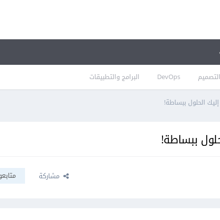
لتصميم
DevOps
البرامج والتطبيقات
ليك الحلول ببساطة!
لول ببساطة!
متابعو
مشاركة