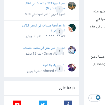
أهمية دورة الذكاء الاصطناعي لطالب
هندسة نفط وغاز
5
شهر هذه
الشيخ العربي · نشر
السبت في 18:26
عها في
ما أهم أربعة مسارات في كورس الذكاء
ال في هذه
الاصطناعي؟
5
Sniper Shaker · نشر
30 يوليو
الحصول على عمل في منصة خمسات
1
Omar Abdallh · نشر
15 يوليو
جيلها لحين
لإضافة إلى
طبيب مولع بالتقنية
3
Ahmed Yahia6 · نشر
6 يوليو
تابعنا على
3