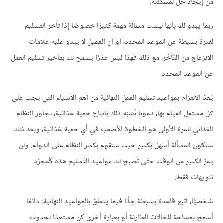
من إيجاد حلّ لمشكلته.
ربما يبدو لك بأنها ليست مسألة مهمة كثيرًا خصوصًا إذا تأخر التسليم
لفترة بسيطة عن الموعد المحدد، أو أن العميل لا يبدو عليه علامات
الانزعاج من التّأخّر، مع ذلك فهذا ليس عذرًا يسمح لك بتأخير تسليم العمل
عن الموعد المحدد.
يُعدّ الالتزام بمواعيد تسليم العمل النهائية من أهم الأشياء التي يجب على
كل مستقل القيام بها، دعونا نُشبّه ذلك باتباع حمية غذائية، تجاوز النظام
الغذائي للمرة الأولى هو الخطوة الأصعب في أي حمية غذائية، وبعد ذلك
ستكون المسألة أسهل بكثير حيث ستقوم بكسر النظام على الدوام. ولن
يمرّ الكثير من الوقت حتّى تُصبح لك مواعيد التّسليم هذه كُمجرّد
تنويهات فقط.
شخصيًّا، اتبع قاعدة بسيطة جدًّا فيما يتعلق بالمواعيد النهائية: دائمًا
أسمح بمساحة للحالات الطارئة أو بعبارة أخرى كن مستعدًا لحدوث