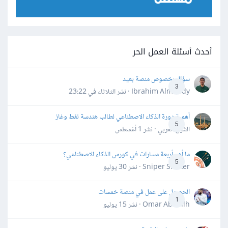
أحدث أسئلة العمل الحر
سؤال بخصوص منصة بعيد
3
Ibrahim Almahdy · نشر
الثلاثاء في 23:22
أهمية دورة الذكاء الاصطناعي لطالب هندسة نفط وغاز
5
الشيخ العربي · نشر
1 أغسطس
ما أهم أربعة مسارات في كورس الذكاء الاصطناعي؟
5
Sniper Shaker · نشر
30 يوليو
الحصول على عمل في منصة خمسات
1
Omar Abdallh · نشر
15 يوليو