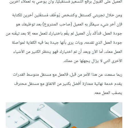
العميل على القبول برفع التّسعير مُستقبليًا، وأن يوصي به لعملاء آخرين.
ومن خلال تجربتي كمستقل وكشخص يُوظّف مُستقّلين آخرين للكتابة
فإن آخر شيء سيفكّر بهِ العميل (صاحب المشروع) بعد توظيفك هو
جودة العمل، فتأكّد بأن العميل لم يقُم باختيارك للعمل معه إلا بعد تيقّنه من
جودة العمل الذي تقدمه، وبات يرى بأنها جيدة بما فيه الكفاية لمواصلة
العمل معك، أما الآن وبعد أن تم اختيارك فهو ينتظر الكثير من الأشياء
الأخرى التي لا يزال يجهلها عن عملك.
ربما سمعت عن هذا الأمر من قبل، فالعمل مع مستقل متوسط القدرات
يقدم خدمة نهائية ممتازة أفضل بكثير من الاتفاق مع مستقل محترف
يصعُب العمل معه.