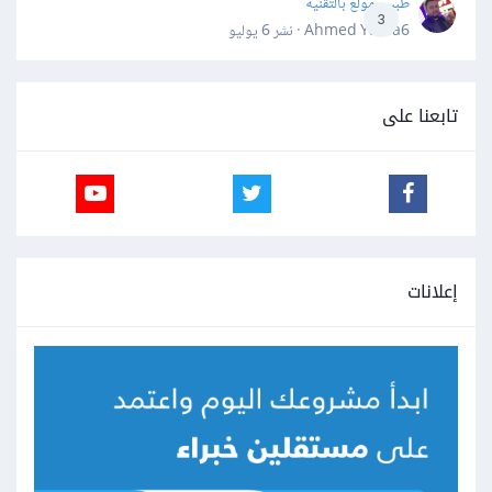
طبيب مولع بالتقنية
3
Ahmed Yahia6 · نشر
6 يوليو
تابعنا على
إعلانات