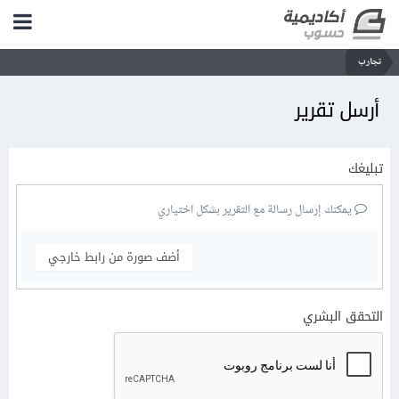
تجارب
أرسل تقرير
تبليغك
يمكنك إرسال رسالة مع التقرير بشكل اختياري
أضف صورة من رابط خارجي
التحقق البشري