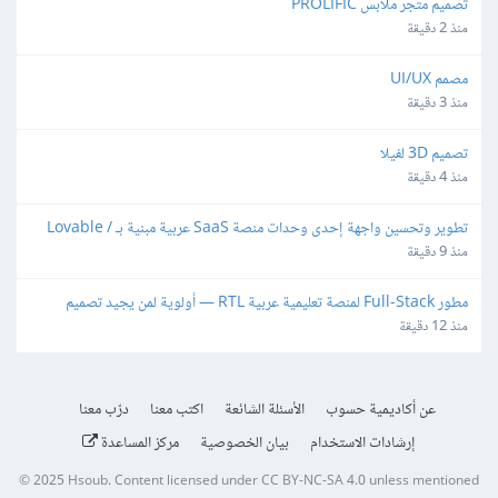
تصميم متجر ملابس PROLIFIC
منذ 2 دقيقة
مصمم UI/UX
منذ 3 دقيقة
تصميم 3D لفيلا
منذ 4 دقيقة
تطوير وتحسين واجهة إحدى وحدات منصة SaaS عربية مبنية بـ Lovable / 
React
منذ 9 دقيقة
مطور Full-Stack لمنصة تعليمية عربية RTL — أولوية لمن يجيد تصميم 
المناهج وإنتاج الوسائط
منذ 12 دقيقة
عن أكاديمية حسوب
الأسئلة الشائعة
اكتب معنا
درّب معنا
إرشادات الاستخدام
بيان الخصوصية
مركز المساعدة
© 2025
Hsoub
.
Content licensed under
CC BY-NC-SA 4.0
unless mentioned