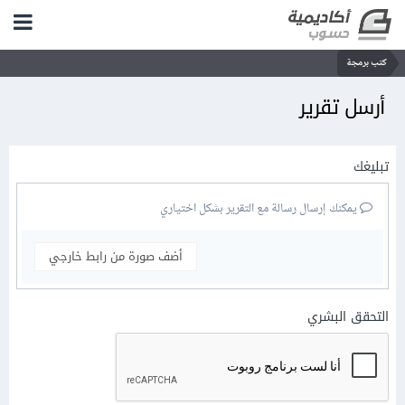
كتب برمجة
أرسل تقرير
تبليغك
يمكنك إرسال رسالة مع التقرير بشكل اختياري
أضف صورة من رابط خارجي
التحقق البشري