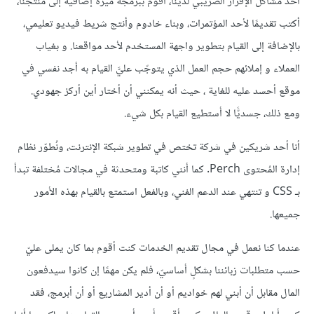
أحد مشاكل الإقرار الضريبي لدينا، أقوم ببرمجة ميزة إضافية إلى منتجنا،
أكتب تقديمًا لأحد المؤتمرات، وبناء خادوم وأنتج شريط فيديو تعليمي،
بالإضافة إلى القيام بتطوير واجهة المستخدم لأحد مواقعنا. و بغياب
العملاء و إملائهم حجم العمل الذي يتوجّب عليَّ القيام به أجد نفسي في
موقع أحسد عليه للغاية ، حيث أنه يمكنني أن أختار أين أركز جهودي.
ومع ذلك، جسديًّا لا أستطيع القيام بكل شيء.
أنا أحد شريكين في شركة تختص في تطوير شبكة الإنترنت، ونُطوّر نظام
إدارة المُحتوى Perch. كما أنني كاتبة ومتحدثة في مجالات مُختلفة تبدأ
بـ CSS و تنتهي عند الدعم الفني، وبالفعل استمتع بالقيام بهذه الأمور
جميعها.
عندما كنا نعمل في مجال تقديم الخدمات كنت أقوم بما كان يملى عليّ
حسب متطلبات زبائننا بشكلٍ أساسيّ، فلم يكن مهمًا إن كانوا سيدفعون
المال مقابل أن أبني لهم خواديم أو أن أدير المشاريع أو أن أبرمج، فقد