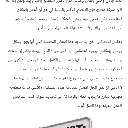
كنت أبادل وقتي بالمال وكنت أقوم بأمور أستمتع بالقيام بها. ولكن بما أننا
الآن شركة منتج، فإن التحدي الأكبر بالنسبة لي هو أن أعمل بالمكان
المناسب الذي أقضي فيه وقتي بالشكل الأمثل، وعدم الانشغال بأشياء
تُثير اهتمامي والتي قد اكتشفها أثناء القيام بمهام أخرى.
يعكس الاقتباس الذي بدأت به هذا المقال المعضلة التي أواجهها بشكل
يومي. بإمكاني توجيه اهتمامي إلى الموضوع الذي أريده، ولكن إن تنقلت
بين المهمات لن تحظى أيٌّ منها باهتمامي الكامل. عندما يتجزأ التركيز بين
المشاريع يصبح تطورها بطيء بشكلٍ قاتل، فعندما أقضي ساعة على
مشروعٍ ما وساعتين على مشروع آخر عندئذٍ سيكون تطور كليهما بطيئًا.
لا أدّعي أنّ لدي الحل الأمثل لمعالجة هذه المشكلة، ولكنني بدأت بتطوير
منهّجية لتقرر ما يجب فعله، بالإضافة إلى تحديد سواء كنت الشخص
الأمثل للقيام بهذا العمل أم لا.