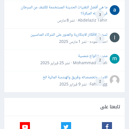
ما هي أفضل التقنيات الحديثة المستخدمة للكشف عن السرطان
في مراحله المبكرة؟
3
Abdelaziz Tahir · نشر
8 مارس
تسويق الأفكار الابتكارية والعثور على الشركاء المناسبين
1
احمد حموده · نشر
1 مارس 2025
مشروع الواح شمسية
2
Mohammad Awali · نشر
25 فبراير 2025
الاسهم وتخصصاته وفريق والهندسة المالية الخ
2
Fahd Ggg · نشر
9 فبراير 2025
تابعنا على