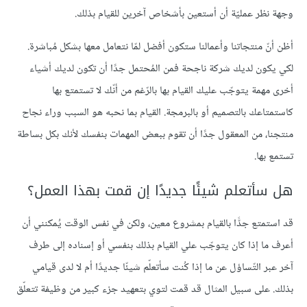
وجهة نظر عمليّة أن أستعين بأشخاص آخرين للقيام بذلك.
أظن أنّ منتجاتنا وأعمالنا ستكون أفضل لمّا نتعامل معها بشكل مُباشرة.
لكي يكون لديك شركة ناجحة فمن المُحتمل جدًا أن تكون لديك أشياء
أخرى مهمة يتوجّب عليك القيام بها بالرّغم من أنّك لا تستمتع بها
كاستمتاعك بالتصميم أو بالبرمجة. القيام بما نحبه هو السبب وراء نجاح
منتجنا، من المعقول جدًا أن تقوم ببعض المهمات بنفسك لأنك بكل بساطة
تستمع بها.
هل سأتعلم شيئًا جديدًا إن قمت بهذا العمل؟
قد استمتع جدًّا بالقيام بمشروع معين، ولكن في نفس الوقت يُمكنني أن
أعرف ما إذا كان يتوجّب علي القيام بذلك بنفسي أو إسناده إلى طرف
آخر عبر التّساؤل عن ما إذا كُنت سأتعلّم شيئّا جديدًا أم لا لدى قيامي
بذلك. على سبيل المثال قد قمت لتوي بتعهيد جزء كبير من وظيفة تتعلّق