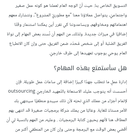
التسويق الخاص بنا. حيث أنّ الوجه العام لعملنا هو كونه عمل صغير
واجتماعيّ، يتواصل عملاؤنا معنا "مع مطوريّ المشروع"، ونتشارك معهم
اهتماماتهم ومخاوفهم، ويساعدوننا كي نقرر أين يمكننا استثمار وقتًا
إضافيًّا في ميزات جديدة. ولذلك، من المهم أن نُسند بعض المهام إلى نواة
الفريق الصّلبة أو إلى شخص مُحدّد ضمن الفريق، حتى وإن كان الانطباع
العام يوحي بوجوب تعهيدها إلى طرف خارجيّ.
هل سأستمتع بهذه المهام؟
إدارة عملٍ ما تتطلب جهدًا كبيرًا إضافة إلى ساعات عمل طويلة. فإن
أحسست أنه يتوجب عليك الاستعانة بالتّعهيد الخارجيّ outsourcing
لإتمام أجزاء من عملك الذي تحبّه لأن ذلك سيبدو منطقيًّا سينتهي بك
الأمر مستاءً للغاية. وغالبًا من يملك شركة برمجيات صغيرة قد انتهى بهم
المطاف هنا لأنهم يحبون كتابة البرمجيات . وعليه، من المهم بالنسبة لي أن
أقضي بعض الوقت مع البرمجة وحتى وإن كان من المنطقي أكثر من