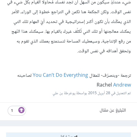
شيء عندئذٍ سيكون من السهل أن تجد نفسك مُحاولًا القيام بكل شيء في
نفس الوقت. ولكن الحِكمة هنا تكمن في التراجع خطوة إلى الوراء، الأمر
الذي يمكّنك بأن تكون أكثر إستراتيجية في تحديد أيّ المهام تلك التي
يمكنك معالجتها أو تلك التي تُكلّف غيرك بالقيام بها. سيمكنك هذا النّهج
من رفع الإنتاجية، وسيعطيك المساحة لتستمتع بعملك الذي تقوم به
وتحقق أهدافه في نفس الوقت.
ترجمة -وبتصرّف- للمقال
You Can’t Do Everything
لصاحبته
Rachel
Andrew
تم التعديل في
28 أبريل 2015
بواسطة يوغرطة بن علي
التبليغ عن مقال
1