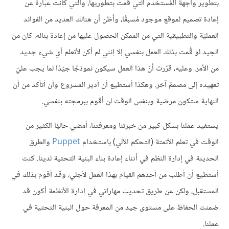
بتطوير واجهة المُستخدم التي قمت بتطوريها، والتي كانت عبارة عن
إعادة تصميم لموقع موجود مُسبقًا، وأظن أن هنالك العديد من الفوائد
العمليّة والتطبيقية التي من الممكن الحصول عليها من إعادة بنائه. كان من
الجيد لو قُمت بذلك العمل بنفسي إلا إنني لم أكن لأتعلم أي شيء جديد
من الأمر. وعليه، قرّرت أنّ هذا العمل سيكون نموذجًا جيّدًا لما يجب عليّ
تعهيده إلى مصممّ آخر. وهكذا أستطيع أن أدير المشروع وأن أتأكد من أن
النهاية ستكون مرضية وبنفس الوقت لن أقوم ببرمجته بنفسي.
يستفيد عملنا بشكل كبير من خبرتنا ومعرفتنا، أمضي حاليًا الكثير من
الوقت في تعلم الأتمتة (التحكم الآلي) باستخدام
Puppet
والطرق
الحديثة في إدارة النظم في أثناء إعادة بناء البنية التحتية لدينا. كنت
أستطيع أن أطلب من أحدهم القيام بهذا العمل لأجلي، وقد أقوم بذلك في
المستقبل، ولكن عن طريق تحديث مهاراتي في إدارة الأنظمة أكون قد
ضمنت الحفاظ على مستوى جيد من المعرفة حول البنية التحتية في
عملنا.