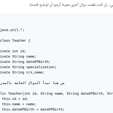
لي... إن كنت تقصد دوال أخرى معينة أرجو أن توضح قصدك
java.util.*;

class Teacher {

ivate int id;

ivate String name;

ivate String dateOfBirth;

ivate String specialization;

ivate String crs_name;

lic Teacher(int id, String name, String dateOfBirth, Str
 this.id = id;

 this.name = name;

 this.dateOfBirth = dateOfBirth;
