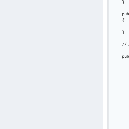
    }

    pub
    {

       
    }

    // انتهت الدوال الخاصة بالمدرس

    pub
       
       
       
       
       
       
       