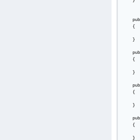
    }

    pub
    {

       
    }

    pub
    {

       
    }

    pub
    {

       
    }

    pub
    {

       
    }
