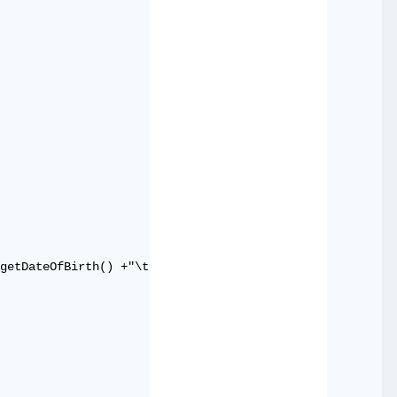
getDateOfBirth() +"\t"+ this.getSpecialization() +"\t"+ 