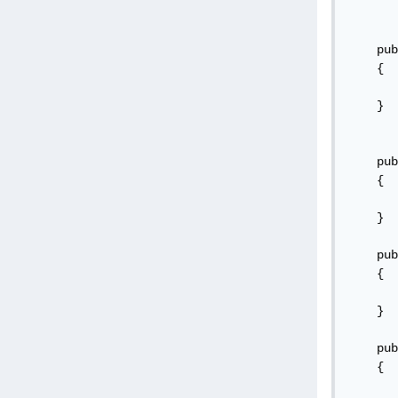
    pub
    {

       
    }

    pub
    {

       
    }

    pub
    {

       
    }

    pub
    {

       