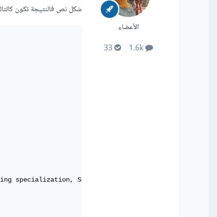
شكل نص فالنتيجة تكون كالتا
الأعضاء
33
1.6k
ing specialization, String crs_name ){
