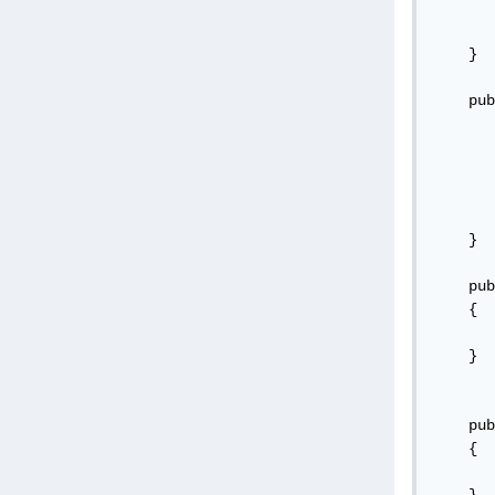
       
       
    }

    pub
       
       
       
       
       
    }

    pub
    {

       
    }

    pub
    {

       