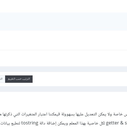
الترتيب حسب التقييم
ال
 خاصة ولا يمكن التعديل عليها بسهوولة فيمكننا اعتبار المتغيرات التي ذكرتها 
private وإنشاء دوال getter & setter لكل خاصية بهذا الم