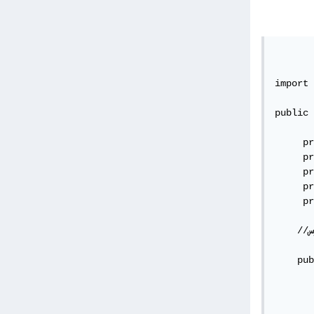
import 
public 
     pr
     pr
     pr
     pr
     pr
    //من هنا تبدأ الدوال الخاصة بالمدرس

    pub
       
       
       