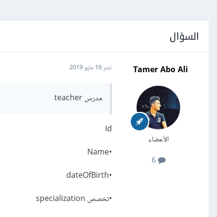
السؤال
Tamer Abo Ali
نشر
16 مايو 2019
مدرس teacher
Id
الأعضاء
•Name
6
•dateOfBirth
•تخصص specialization