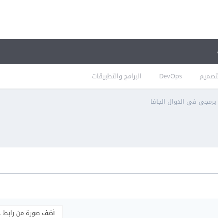
تصميم
DevOps
البرامج والتطبيقات
برمجي في الدوال الجافا
أضف صورة من رابط 