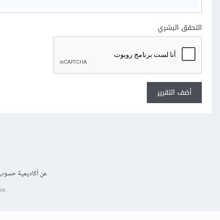
التحقق البشري
أضف التقرير
عن أكاديمية حسوب
se.