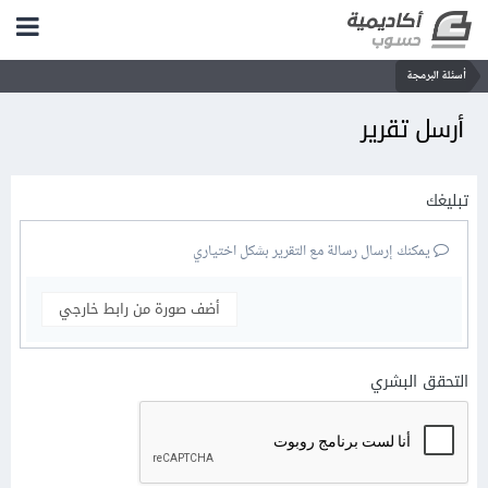
أسئلة البرمجة
أرسل تقرير
تبليغك
يمكنك إرسال رسالة مع التقرير بشكل اختياري
أضف صورة من رابط خارجي
التحقق البشري