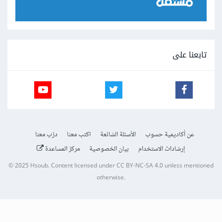
تابعنا على
عن أكاديمية حسوب
الأسئلة الشائعة
اكتب معنا
درّب معنا
إرشادات الاستخدام
بيان الخصوصية
مركز المساعدة
© 2025
Hsoub
.
Content licensed under
CC BY-NC-SA 4.0
unless mentioned
otherwise.