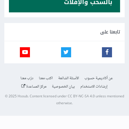
تابعنا على
عن أكاديمية حسوب
الأسئلة الشائعة
اكتب معنا
درّب معنا
إرشادات الاستخدام
بيان الخصوصية
مركز المساعدة
© 2025
Hsoub
.
Content licensed under
CC BY-NC-SA 4.0
unless mentioned
otherwise.