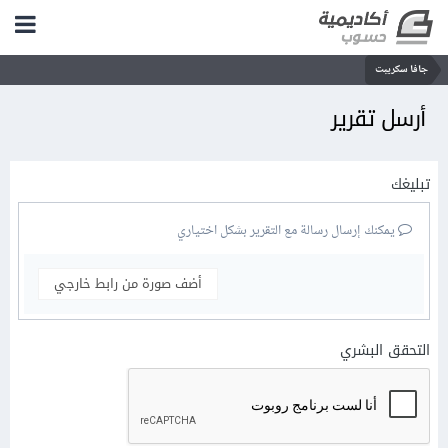
جافا سكريبت
أرسل تقرير
تبليغك
يمكنك إرسال رسالة مع التقرير بشكل اختياري
أضف صورة من رابط خارجي
التحقق البشري