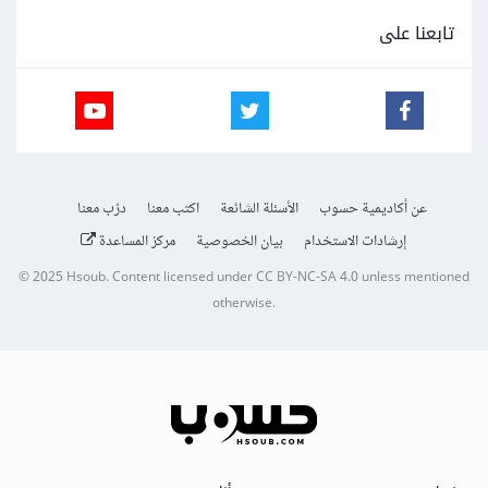
تابعنا على
عن أكاديمية حسوب
الأسئلة الشائعة
اكتب معنا
درّب معنا
إرشادات الاستخدام
بيان الخصوصية
مركز المساعدة
© 2025
Hsoub
.
Content licensed under
CC BY-NC-SA 4.0
unless mentioned
otherwise.