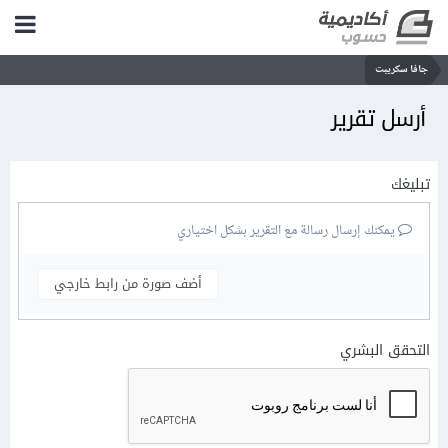
جافا سكريبت
أرسل تقرير
تبليغك
يمكنك إرسال رسالة مع التقرير بشكل اختياري
أضف صورة من رابط خارجي
التحقق البشري