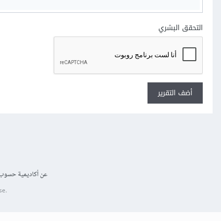
التحقق البشري
أضف التقرير
عن أكاديمية حسوب
se.