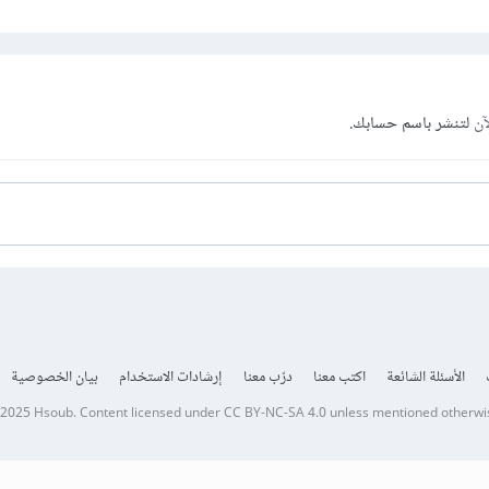
آن
لتنشر باسم حسابك.
الأسئلة الشائعة
اكتب معنا
درّب معنا
إرشادات الاستخدام
بيان الخصوصية
 2025
Hsoub
.
Content licensed under
CC BY-NC-SA 4.0
unless mentioned otherwi