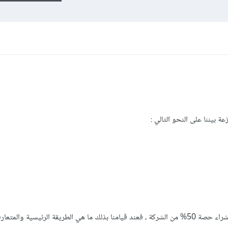
 بيننا على النحو التالي :
نحن في صدد ابرام عقد مع شركة أخرى لشراء حصة 50% من الشركة ، فعند قيامنا بذلك ما هي الطريقة الرئيسية وال