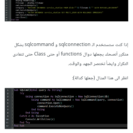
إذا كنت ستستخدم الـ sqlconnection و sqlcommand بشكل
متكرر أنصحك بجعلها دوال functions أو حتى Class حتى تتفادى
التكرار وايضاً تختصر الجهد والوقت.
انظر الى هذا المثال (جعلها كدالة):