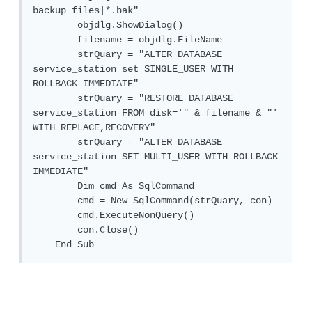
backup files|*.bak"

        objdlg.ShowDialog()

        filename = objdlg.FileName

        strQuary = "ALTER DATABASE 
service_station set SINGLE_USER WITH 
ROLLBACK IMMEDIATE"

        strQuary = "RESTORE DATABASE 
service_station FROM disk='" & filename & "' 
WITH REPLACE,RECOVERY"

        strQuary = "ALTER DATABASE 
service_station SET MULTI_USER WITH ROLLBACK 
IMMEDIATE"

        Dim cmd As SqlCommand

        cmd = New SqlCommand(strQuary, con)

        cmd.ExecuteNonQuery()

        con.Close()

    End Sub