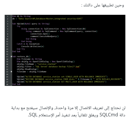
وحين تطبيقها على دالتك :
لن نحتاج إلى تعريف الاتصال إلا مرة واحدة, والإتصال سيفتح مع بداية
دالة SQLCmd ويغلق تلقائياً بعد تنفيذ أمر الإستعلام SQL.