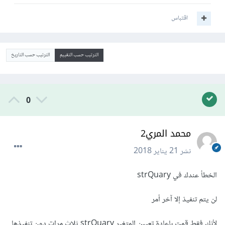
اقتباس
الترتيب حسب التقييم
الترتيب حسب التاريخ
0
محمد المري2
نشر
21 يناير 2018
الخطأ عندك في strQuary
لن يتم تنفيذ إلا آخر أمر
لأنك فقط قمت بإعادة تعيين المتغير strQuary ثلاث مرات دون تنفيذها.