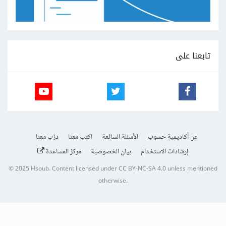
تابعنا على
عن أكاديمية حسوب
الأسئلة الشائعة
اكتب معنا
درّب معنا
إرشادات الاستخدام
بيان الخصوصية
مركز المساعدة
© 2025
Hsoub
.
Content licensed under
CC BY-NC-SA 4.0
unless mentioned
otherwise.