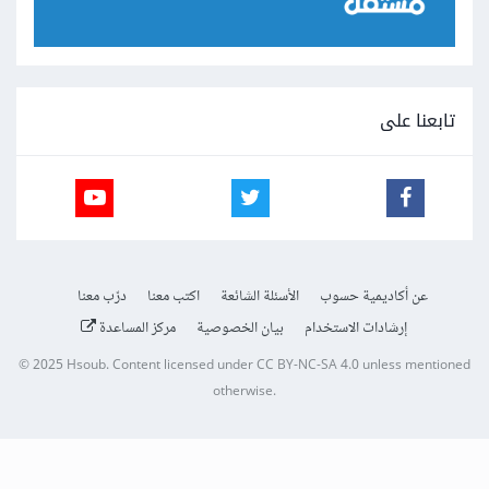
تابعنا على
عن أكاديمية حسوب
الأسئلة الشائعة
اكتب معنا
درّب معنا
إرشادات الاستخدام
بيان الخصوصية
مركز المساعدة
© 2025
Hsoub
.
Content licensed under
CC BY-NC-SA 4.0
unless mentioned
otherwise.