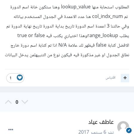
المطلوب استحابة منها lookup_value وهنا ستكون خانة اسم الدورة
ثم col_indx_num هنا عدد الاعمدة في الجدول المستخدم بياناته
وفي حالتنا 3 اعمدة اسم الدورة تاريخ بداية الدورة تاريخ نهاية الدورة ثم
يطلب range_lookupوهذا اختياري يكتب فيه true or false
الافضل كتابة false فيظهر لك علامة N/A اذا تم كتابة اسم دورة خارج
نطاق الجدول او غير مذكورة فيه فيكون نوع من التنبيهلمن يدخل البيانات
اقتباس
1
0
عاطف عياد
نشر
6 سبتمبر 2017