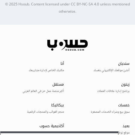
© 2025
Hsoub
.
Content licensed under
CC BY-NC-SA 4.0
unless mentioned
otherwise.